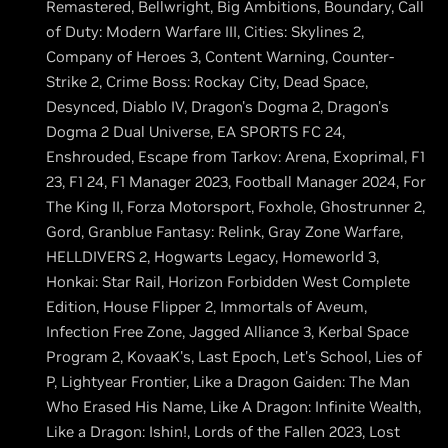
Remastered, Bellwright, Big Ambitions, Boundary, Call
of Duty: Modern Warfare III, Cities: Skylines 2,
Company of Heroes 3, Content Warning, Counter-
Strike 2, Crime Boss: Rockay City, Dead Space,
Desynced, Diablo IV, Dragon's Dogma 2, Dragon's
Dogma 2 Dual Universe, EA SPORTS FC 24,
Enshrouded, Escape from Tarkov: Arena, Exoprimal, F1
23, F1 24, F1 Manager 2023, Football Manager 2024, For
The King II, Forza Motorsport, Foxhole, Ghostrunner 2,
Gord, Granblue Fantasy: Relink, Gray Zone Warfare,
HELLDIVERS 2, Hogwarts Legacy, Homeworld 3,
Honkai: Star Rail, Horizon Forbidden West Complete
Edition, House Flipper 2, Immortals of Aveum,
Infection Free Zone, Jagged Alliance 3, Kerbal Space
Program 2, KovaaK's, Last Epoch, Let's School, Lies of
P, Lightyear Frontier, Like a Dragon Gaiden: The Man
Who Erased His Name, Like A Dragon: Infinite Wealth,
Like a Dragon: Ishin!, Lords of the Fallen 2023, Lost