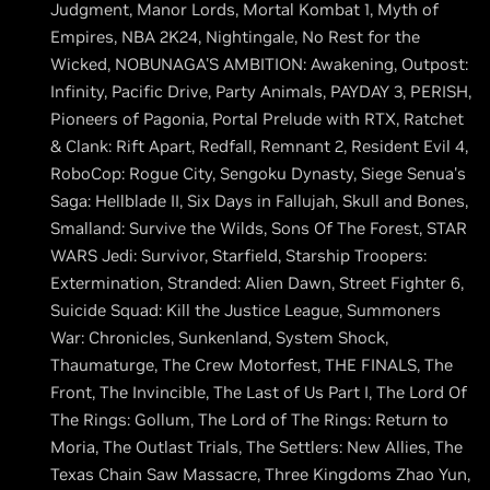
Judgment, Manor Lords, Mortal Kombat 1, Myth of
Empires, NBA 2K24, Nightingale, No Rest for the
Wicked, NOBUNAGA'S AMBITION: Awakening, Outpost:
Infinity, Pacific Drive, Party Animals, PAYDAY 3, PERISH,
Pioneers of Pagonia, Portal Prelude with RTX, Ratchet
& Clank: Rift Apart, Redfall, Remnant 2, Resident Evil 4,
RoboCop: Rogue City, Sengoku Dynasty, Siege Senua's
Saga: Hellblade II, Six Days in Fallujah, Skull and Bones,
Smalland: Survive the Wilds, Sons Of The Forest, STAR
WARS Jedi: Survivor, Starfield, Starship Troopers:
Extermination, Stranded: Alien Dawn, Street Fighter 6,
Suicide Squad: Kill the Justice League, Summoners
War: Chronicles, Sunkenland, System Shock,
Thaumaturge, The Crew Motorfest, THE FINALS, The
Front, The Invincible, The Last of Us Part I, The Lord Of
The Rings: Gollum, The Lord of The Rings: Return to
Moria, The Outlast Trials, The Settlers: New Allies, The
Texas Chain Saw Massacre, Three Kingdoms Zhao Yun,