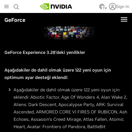
Skip
Sign In
to
TR
main
GeForce
content
GeForce Experience 3.28’deki yenilikler
Aşağıdakiler de dahil olmak üzere 122 yeni oyun için
optimum ayar desteği eklendi:
Aşağıdakiler de dahil olmak üzere 122 yeni oyun için
eklendi: Abiotic Factor, Age Of Wonders 4, Alan Wake 2,
Aliens: Dark Descent, Apocalypse Party, ARK: Survival
Ascended, ARMORED CORE VI FIRES OF RUBICON, Ash
Echoes, Assassin's Creed Mirage, Atlas Fallen, Atomic
Heart, Avatar: Frontiers of Pandora, BattleBit