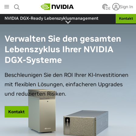
Skip
Sign In
to
DE
main
NVIDIA DGX-Ready Lebenszyklusmanagement
Kontakt
content
Verwalten Sie den gesamten
Lebenszyklus Ihrer NVIDIA
DGX-Systeme
Beschleunigen Sie den ROI Ihrer KI-Investitionen
mit flexiblen Lösungen, einfacheren Upgrades
und reduzierten Risiken.
Kontakt