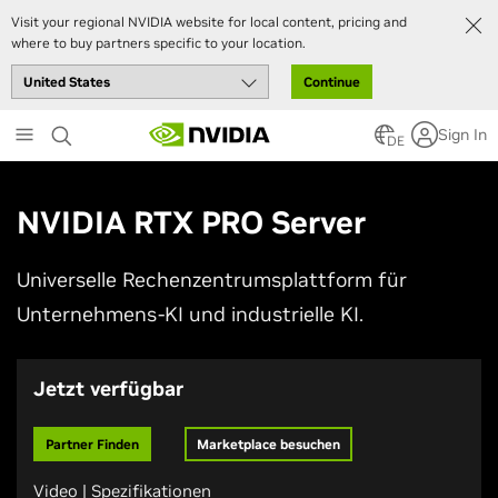
Visit your regional NVIDIA website for local content, pricing and
where to buy partners specific to your location.
Continue
Skip
Sign In
to
DE
main
content
NVIDIA RTX PRO Server
Universelle Rechenzentrumsplattform für
Unternehmens-KI und industrielle KI.
Jetzt verfügbar
Partner Finden
Marketplace besuchen
Video
|
Spezifikationen