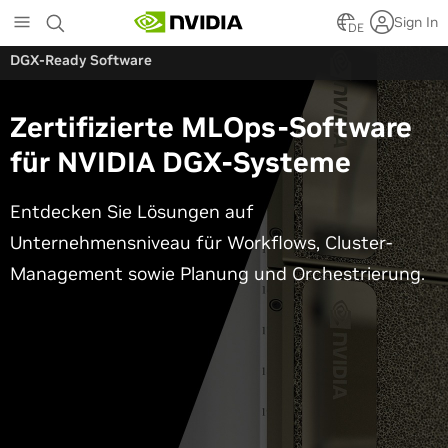
Skip
Sign In
to
DE
main
DGX-Ready Software
content
Zertifizierte MLO
ps
-Software
für NVIDIA DGX-Systeme
Entdecken Sie Lösungen auf
Unternehmensniveau für Workflows, Cluster-
Management sowie Planung und Orchestrierung.