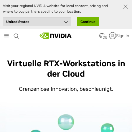
Visit your regional NVIDIA website for local content, pricing and
where to buy partners specific to your location.
Continue
Skip
Sign In
to
DE
main
content
Virtuelle RTX-Workstations in
der Cloud
Grenzenlose Innovation, beschleunigt.