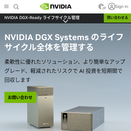
Skip
Sign In
to
JP
main
NVIDIA DGX-Ready ライフサイクル管理
問い合わせる
content
NVIDIA DGX Systems のライフ
サイクル全体を管理する
柔軟性に優れたソリューション、より簡単なアップ
グレード、軽減されたリスクで AI 投資を短期間で
回収します
お問い合わせ