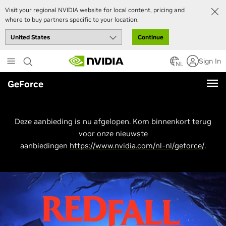
Visit your regional NVIDIA website for local content, pricing and
where to buy partners specific to your location.
Continue
Skip
Sign In
to
NL
main
GeForce
content
Deze aanbieding is nu afgelopen. Kom binnenkort terug
voor onze nieuwste
aanbiedingen
https://www.nvidia.com/nl-nl/geforce/
.