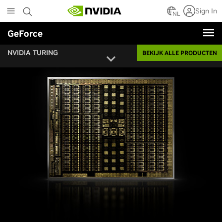
Skip
Sign In
to
NL
main
GeForce
content
NVIDIA TURING
BEKIJK ALLE PRODUCTEN