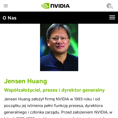
Skip
to
PL
main
O Nas
content
Jensen Huang
Współzałożyciel, prezes i dyrektor generalny
Jensen Huang założył firmę NVIDIA w 1993 roku i od
początku jej istnienia pełni funkcję prezesa, dyrektora
generalnego i członka zarządu. Przed założeniem NVIDIA, w