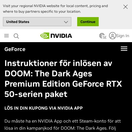
Visit your regional NVIDIA website for local content, pricing and
where to buy partners specific to your location.
Continue
Skip
Sign In
to
SE
main
GeForce
content
Instruktioner för inlösen av
DOOM: The Dark Ages
Premium Edition GeForce RTX
50-serien paket
LÖS IN DIN KUPONG VIA NVIDIA APP
Du måste ha en NVIDIA App och ett Steam-konto för att
lösa in din kampanjkod för DOOM: The Dark Ages. Följ