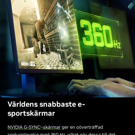
Världens snabbaste e-
sportskärmar
NVIDIA G-SYNC
-skärmar
ger en oöverträffad
®
spelupplevelse med 360 Hz, vilket gör dessa till det