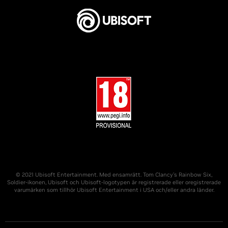
© 2021 Ubisoft Entertainment. Med ensamrätt. Tom Clancy’s Rainbow Six,
Soldier-ikonen, Ubisoft och Ubisoft-logotypen är registrerade eller oregistrerade
varumärken som tillhör Ubisoft Entertainment i USA och/eller andra länder.