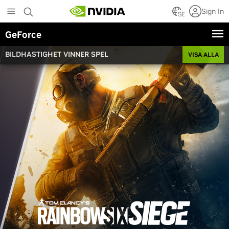
Skip
Sign In
to
SE
main
GeForce
content
BILDHASTIGHET VINNER SPEL
VISA ALLA