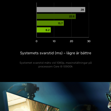
28
22.6
15.7
8.2
0
10
20
30
Systemets svarstid (ms) – lägre är bättre
Systemet svarstid mäts vid 1080p, maxinställningar på
processorn Core i9 10900k