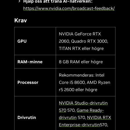
Hjälp oss att träna AI-nätverken:
:
https://www.nvidia.com/broadcast-feedback/
Krav
NVIDIA GeForce RTX
GPU
2060, Quadro RTX 3000,
TITAN RTX eller högre
RAM-minne
8 GB RAM eller högre
Rekommenderas: Intel
Processor
Core i5 8600, AMD Ryzen
r5 2600 eller högre
NVIDIA Studio-drivrutin
570
570,
Game Ready-
Drivrutin
drivrutin
570,
NVIDIA RTX
Enterprise-drivrutin
570,