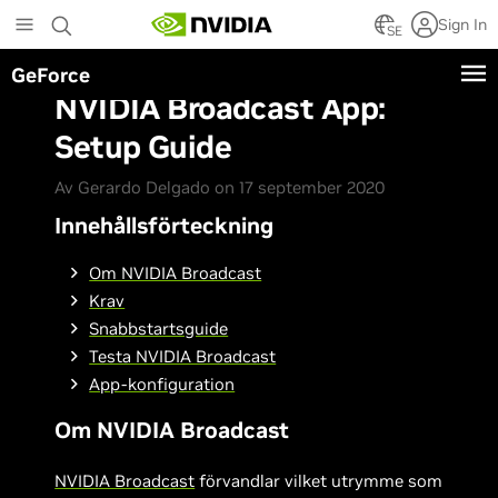
Skip
Sign In
to
SE
main
GeForce
content
NVIDIA Broadcast App:
Setup Guide
Av Gerardo Delgado on 17 september 2020
Innehållsförteckning
Om NVIDIA Broadcast
Krav
Snabbstartsguide
Testa NVIDIA Broadcast
App-konfiguration
Om NVIDIA Broadcast
NVIDIA Broadcast
förvandlar vilket utrymme som