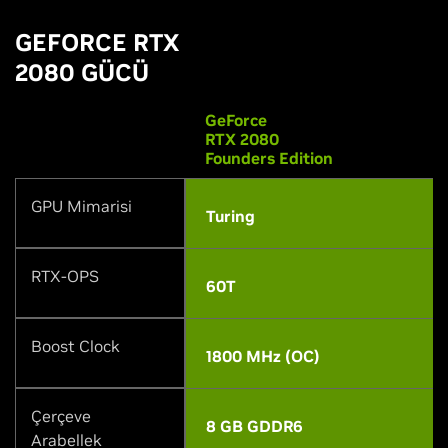
GEFORCE RTX
2080 GÜCÜ
GeForce
RTX 2080
Founders Edition
GPU Mimarisi
Turing
RTX-OPS
60T
Boost Clock
1800 MHz (OC)
Çerçeve
8 GB GDDR6
Arabellek