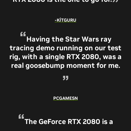
-KITGURU
Having the Star Wars ray
tracing demo running on our test
rig, with a single RTX 2080, was a
real goosebump moment for me.
PCGAMESN
The GeForce RTX 2080 is a