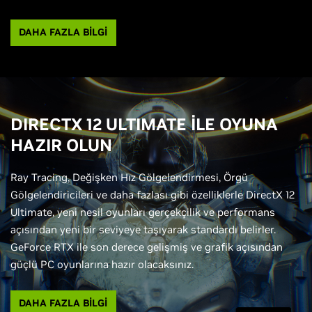
DAHA FAZLA BİLGİ
DIRECTX 12 ULTIMATE İLE OYUNA
HAZIR OLUN
Ray Tracing, Değişken Hız Gölgelendirmesi, Örgü
Gölgelendiricileri ve daha fazlası gibi özelliklerle DirectX 12
Ultimate, yeni nesil oyunları gerçekçilik ve performans
açısından yeni bir seviyeye taşıyarak standardı belirler.
GeForce RTX ile son derece gelişmiş ve grafik açısından
güçlü PC oyunlarına hazır olacaksınız.
DAHA FAZLA BİLGİ