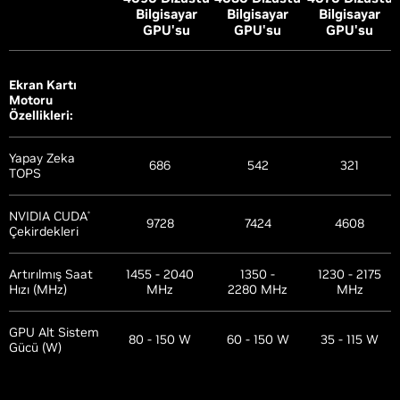
Bilgisayar
Bilgisayar
Bilgisayar
GPU'su
GPU'su
GPU'su
Ekran Kartı
Motoru
Özellikleri:
Yapay Zeka
686
542
321
TOPS
NVIDIA CUDA
®
9728
7424
4608
Çekirdekleri
Artırılmış Saat
1455 - 2040
1350 -
1230 - 2175
Hızı (MHz)
MHz
2280 MHz
MHz
GPU Alt Sistem
80 - 150 W
60 - 150 W
35 - 115 W
Gücü (W)