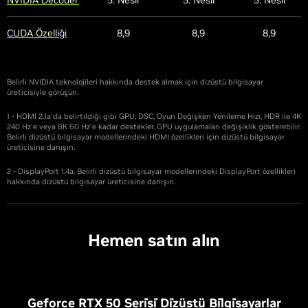
NVIDIA Decoder
5. Nesil
5. Nesil
5. Nesil
CUDA Özelliği
8,9
8,9
8,9
Belirli NVIDIA teknolojileri hakkında destek almak için dizüstü bilgisayar
üreticisiyle görüşün.
1 - HDMI 2.1a'da belirtildiği gibi GPU; DSC, Oyun Değişken Yenileme Hızı, HDR ile 4K
240 Hz'e veya 8K 60 Hz'e kadar destekler. GPU uygulamaları değişiklik gösterebilir.
Belirli dizüstü bilgisayar modellerindeki HDMI özellikleri için dizüstü bilgisayar
üreticisine danışın.
2 - DisplayPort 1.4a. Belirli dizüstü bilgisayar modellerindeki DisplayPort özellikleri
hakkında dizüstü bilgisayar üreticisine danışın.
Hemen satın alın
Geforce RTX 50 Seri̇si̇ Di̇züstü Bi̇lgi̇sayarlar