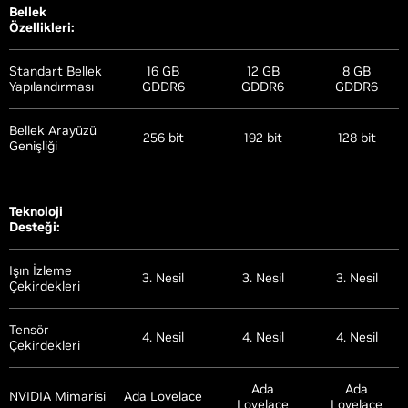
Bellek
Özellikleri:
Standart Bellek
16 GB
12 GB
8 GB
Yapılandırması
GDDR6
GDDR6
GDDR6
Bellek Arayüzü
256 bit
192 bit
128 bit
Genişliği
Teknoloji
Desteği:
Işın İzleme
3. Nesil
3. Nesil
3. Nesil
Çekirdekleri
Tensör
4. Nesil
4. Nesil
4. Nesil
Çekirdekleri
Ada
Ada
NVIDIA Mimarisi
Ada Lovelace
Lovelace
Lovelace