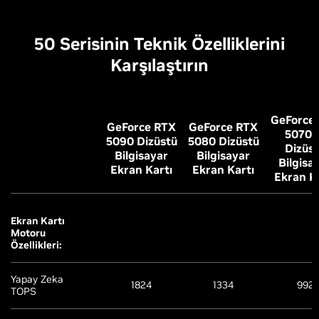
50 Serisinin Teknik Özelliklerini
Karşılaştırın
GeForce
GeForce RTX
GeForce RTX
5070 
5090 Dizüstü
5080 Dizüstü
Dizüs
Bilgisayar
Bilgisayar
Bilgisa
Ekran Kartı
Ekran Kartı
Ekran K
Ekran Kartı
Motoru
Özellikleri:
Yapay Zeka
1824
1334
992
TOPS