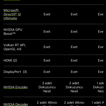
Microsoft
DirectX® 12
Evet
Evet
Evet
Ultimate
NVIDIA GPU
Evet
Evet
Evet
Boost™
Vulkan RT API,
Evet
Evet
Evet
OpenGL 4.6
HDMI (2)
Evet
Evet
Evet
DisplayPort (3)
Evet
Evet
Evet
3 adet
2 adet
1 adet
NVIDIA Encoder
Dokuzuncu
Dokuzuncu
Dokuzu
Nesil
Nesil
Nesil
2 adet Altıncı
2 adet Altıncı
1 adet Alt
NVIDIA Decoder