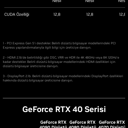
Nesil
Nesil
Nesil
CUDA Özelliği
12,8
12,8
12,8
1 - PCI Express Gen 5'i destekler. Belirli dizüstü bilgisayar modellerindeki PCI
Express yapılandırmalarıyla ilgili bilgi için üreticiye danışın.
2 - HDMI 2.1b'de belirtildiği gibi DSC, VRR ve HDR ile 4K 480Hz veya 8K 120Hz'e
kadar destekler. Belirli dizüstü bilgisayar modellerindeki HDMI özellikleri için
dizüstü bilgisayar üreticisine danışın.
3 - DisplayPort 2.1b. Belirli dizüstü bilgisayar modellerindeki DisplayPort özellikleri
hakkında dizüstü bilgisayar üreticisine danışın.
G
eForce RTX 40 Serisi
G
eForce RTX
G
eForce RTX
G
eForce RTX
4090 Dizüstü
4080 Dizüstü
4070 Dizüstü