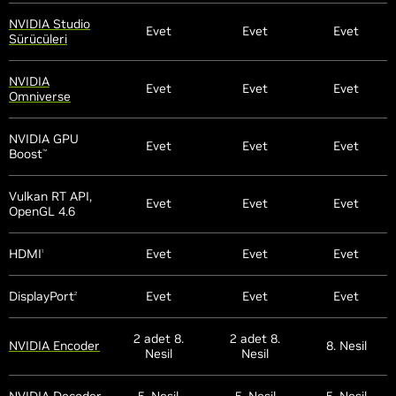
NVIDIA Studio
Evet
Evet
Evet
Sürücüleri
NVIDIA
Evet
Evet
Evet
Omniverse
NVIDIA GPU
Evet
Evet
Evet
Boost
™
Vulkan RT API,
Evet
Evet
Evet
OpenGL 4.6
HDMI
Evet
Evet
Evet
1
DisplayPort
Evet
Evet
Evet
2
2 adet 8.
2 adet 8.
NVIDIA Encoder
8. Nesil
Nesil
Nesil