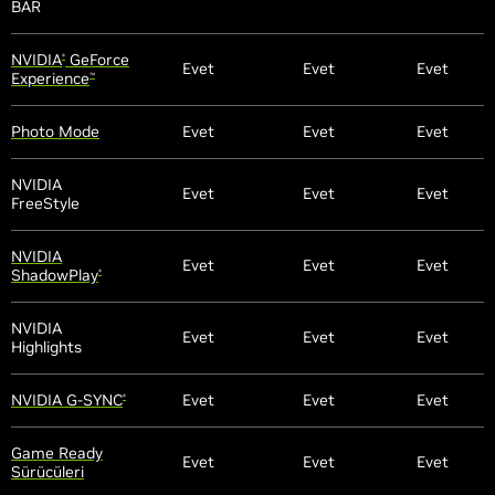
BAR
NVIDIA
GeForce
®
Evet
Evet
Evet
Experience
™
Photo Mode
Evet
Evet
Evet
NVIDIA
Evet
Evet
Evet
FreeStyle
NVIDIA
Evet
Evet
Evet
ShadowPlay
®
NVIDIA
Evet
Evet
Evet
Highlights
NVIDIA G-SYNC
Evet
Evet
Evet
®
Game Ready
Evet
Evet
Evet
Sürücüleri