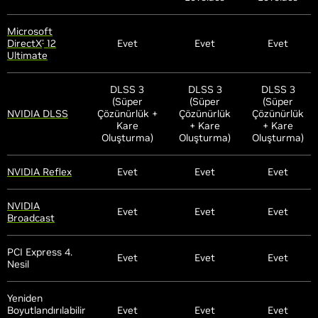
Microsoft
DirectX
12
Evet
Evet
Evet
®
Ultimate
DLSS 3
DLSS 3
DLSS 3
(Süper
(Süper
(Süper
NVIDIA DLSS
Çözünürlük +
Çözünürlük
Çözünürlük
Kare
+ Kare
+ Kare
Oluşturma)
Oluşturma)
Oluşturma)
NVIDIA Reflex
Evet
Evet
Evet
NVIDIA
Evet
Evet
Evet
Broadcast
PCI Express 4.
Evet
Evet
Evet
Nesil
Yeniden
Boyutlandırılabilir
Evet
Evet
Evet