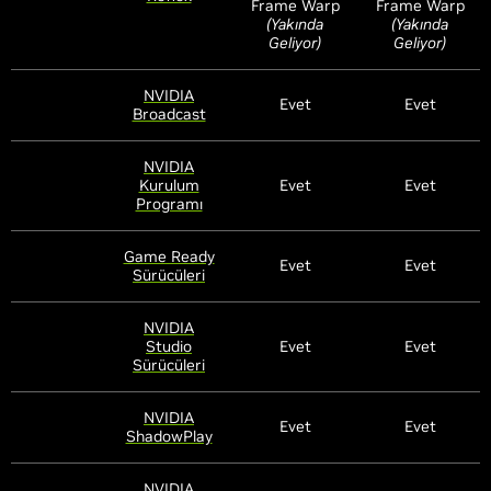
Frame Warp
Frame Warp
(Yakında
(Yakında
Geliyor)
Geliyor)
NVIDIA
Evet
Evet
Broadcast
NVIDIA
Kurulum
Evet
Evet
Programı
Game Ready
Evet
Evet
Sürücüleri
NVIDIA
Studio
Evet
Evet
Sürücüleri
NVIDIA
Evet
Evet
ShadowPlay
NVIDIA