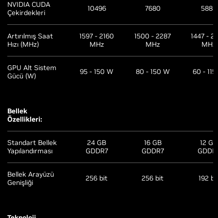
NVIDIA CUDA
10496
7680
5888
Çekirdekleri
Artırılmış Saat
1597 - 2160
1500 - 2287
1447 - 2
Hızı (MHz)
MHz
MHz
MHz
GPU Alt Sistem
95 - 150 W
80 - 150 W
60 - 11
Gücü (W)
Bellek
Özellikleri:
Standart Bellek
24 GB
16 GB
12 GB
Yapılandırması
GDDR7
GDDR7
GDDR
Bellek Arayüzü
256 bit
256 bit
192 bi
Genişliği
Teknoloji