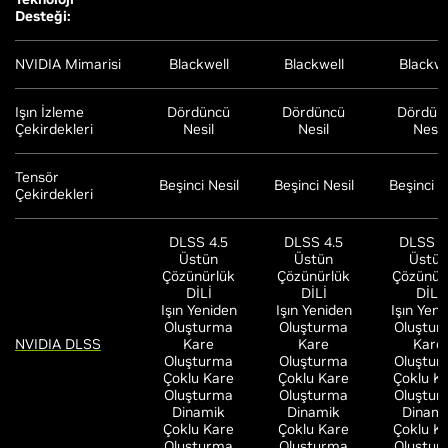
Desteği:
NVIDIA Mimarisi
Blackwell
Blackwell
Blackwe
Işın İzleme
Dördüncü
Dördüncü
Dördün
Çekirdekleri
Nesil
Nesil
Nesil
Tensör
Beşinci Nesil
Beşinci Nesil
Beşinci N
Çekirdekleri
DLSS 4.5
DLSS 4.5
DLSS 4
Üstün
Üstün
Üstün
Çözünürlük
Çözünürlük
Çözünür
DİLİ
DİLİ
DİLİ
Işın Yeniden
Işın Yeniden
Işın Yeni
Oluşturma
Oluşturma
Oluştur
NVIDIA DLSS
Kare
Kare
Kare
Oluşturma
Oluşturma
Oluştur
Çoklu Kare
Çoklu Kare
Çoklu K
Oluşturma
Oluşturma
Oluştur
Dinamik
Dinamik
Dinami
Çoklu Kare
Çoklu Kare
Çoklu K
Oluşturma
Oluşturma
Oluştur