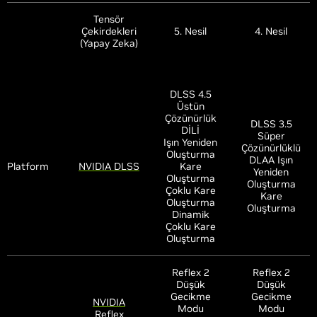
Tensör
Çekirdekleri
5. Nesil
4. Nesil
(Yapay Zeka)
DLSS 4.5
Üstün
Çözünürlük
DLSS 3.5
DİLİ
Süper
Işın Yeniden
Çözünürlüklü
Oluşturma
DLAA Işın
Platform
NVIDIA DLSS
Kare
Yeniden
Oluşturma
Oluşturma
Çoklu Kare
Kare
Oluşturma
Oluşturma
Dinamik
Çoklu Kare
Oluşturma
Reflex 2
Reflex 2
Düşük
Düşük
Gecikme
Gecikme
NVIDIA
Modu
Modu
Reflex