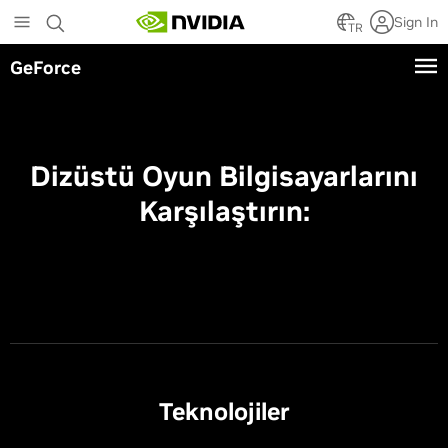
Skip
Sign In
to
TR
main
GeForce
content
Dizüstü Oyun Bilgisayarlarını
Karşılaştırın:
Teknolojiler