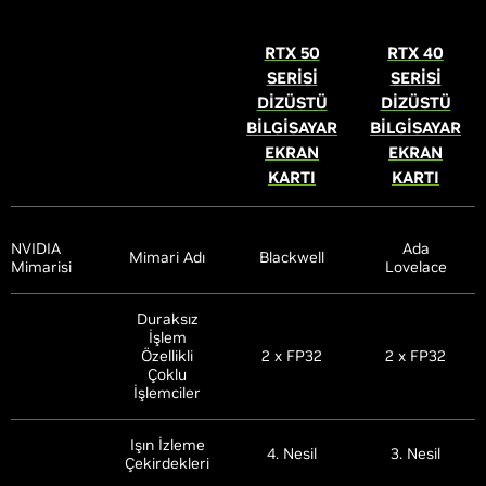
RTX 50
RTX 40
SERİSİ
SERİSİ
DİZÜSTÜ
DİZÜSTÜ
BİLGİSAYAR
BİLGİSAYAR
EKRAN
EKRAN
KARTI
KARTI
NVIDIA
Ada
Mimari Adı
Blackwell
Mimarisi
Lovelace
Duraksız
İşlem
Özellikli
2 x FP32
2 x FP32
Çoklu
İşlemciler
Işın İzleme
4. Nesil
3. Nesil
Çekirdekleri