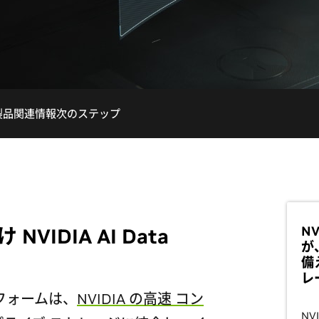
製品
関連情報
次のステップ
NV
VIDIA AI Data
が
備
レ
ットフォームは、
NVIDIA の高速 コン
NV