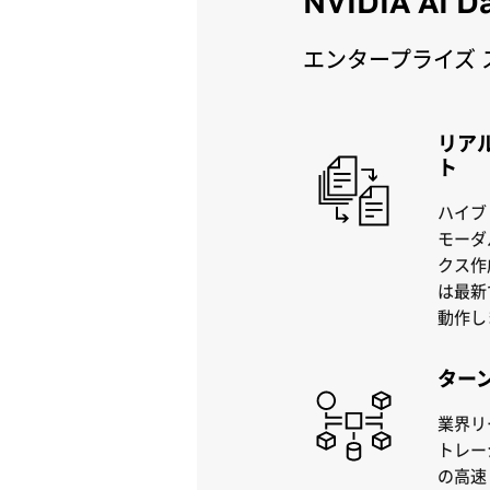
NVIDIA AI 
エンタープライズ 
リア
ト
ハイブ
モーダ
クス作
は最新
動作し
ター
業界リ
トレー
の高速