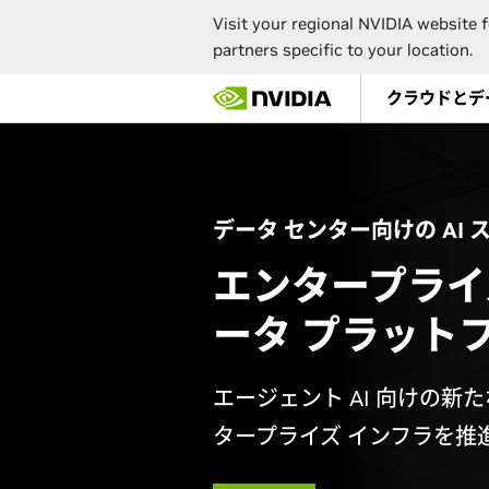
Visit your regional NVIDIA website f
partners specific to your location.
Skip
クラウドとデ
to
main
content
データ センター向けの AI
エンタープライズ
ータ プラット
エージェント AI 向けの新
タープライズ インフラを推