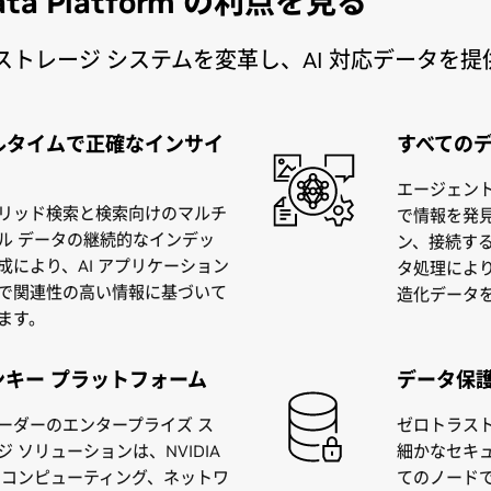
Data Platform の利点を見る
ストレージ システムを変革し、AI 対応データを提
ルタイムで正確なインサイ
すべてのデ
エージェン
リッド検索と検索向けのマルチ
で情報を発
ル データの継続的なインデッ
ン、接続す
成により、AI アプリケーション
タ処理によ
で関連性の高い情報に基づいて
造化データを
ます。
ンキー プラットフォーム
データ保
ーダーのエンタープライズ ス
ゼロトラスト
ジ ソリューションは、NVIDIA
細かなセキュ
 コンピューティング、ネットワ
てのノードで