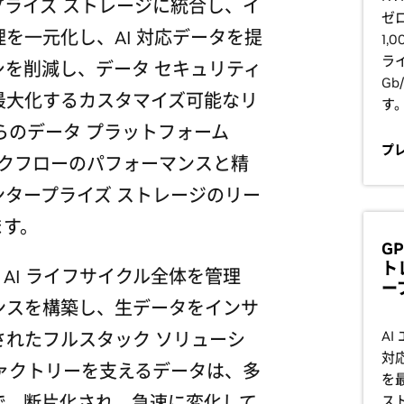
プライズ ストレージに統合し、イ
ゼ
を一元化し、AI 対応データを提
1
ライ
を削減し、データ セキュリティ
G
最大化するカスタマイズ可能なリ
す
らのデータ プラットフォーム
プ
ワークフローのパフォーマンスと精
タープライズ ストレージのリー
ます。
G
ト
AI ライフサイクル全体を管理
ー
ンスを構築し、生データをインサ
AI
れたフルスタック ソリューシ
対
ァクトリーを支えるデータは、多
を
で、断片化され、急速に変化して
スト