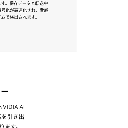
ます。保存データと転送中
暗号化が高速化され、脅威
イムで検出されます。
ナー
DIA AI
知識を引き出
ります。