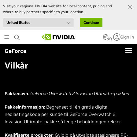
Visit your regional NVIDIA website for local content, pricing and
where to buy partners specific to your location.
Continue
Skip
Sign In
to
NO
main
GeForce
content
Vilkår
Pakkenavn
:
GeForce Overwatch 2 Invasion Ultimate-pakken
Pakkeinformasjon
: Begrenset til én gratis digital
nedlastingskode per kunde til GeForce Overwatch 2
Invasion Ultimate-pakke så lenge beholdningen rekker.
Kvalifiserte produkter
: Gyldig på utvalgte stasjonære PC-