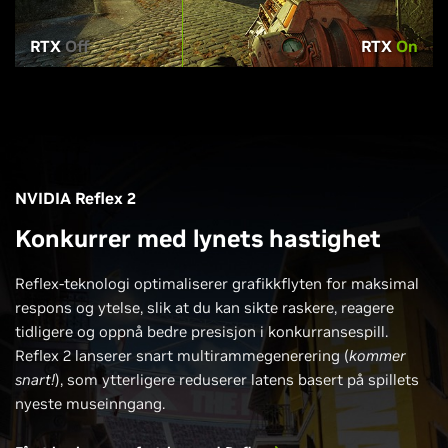
RTX
Off
RTX
On
NVIDIA Reflex 2
Konkurrer med lynets hastighet
Reflex-teknologi optimaliserer grafikkflyten for maksimal
respons og ytelse, slik at du kan sikte raskere, reagere
tidligere og oppnå bedre presisjon i konkurransespill.
Reflex 2 lanserer snart multirammegenerering (
kommer
snart!
), som ytterligere reduserer latens basert på spillets
nyeste museinngang.