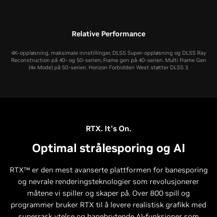
Relative Performance
4K-oppløsning, maksimale innstillinger, DLSS Super-oppløsning og DLSS Ray
Reconstruction på 40- og 50-serien; Frame gen på 40-serien. Multi Frame Gen
(4x Mode) på 50-serien. Horizon Forbidden West støtter DLSS 3.
RTX. It’s On.
Optimal strålesporing og AI
RTX™ er den mest avanserte plattformen for banesporing
og nevrale renderingsteknologier som revolusjonerer
måtene vi spiller og skaper på. Over 800 spill og
programmer bruker RTX til å levere realistisk grafikk med
superrask ytelse og banebrytende AI-funksjoner som