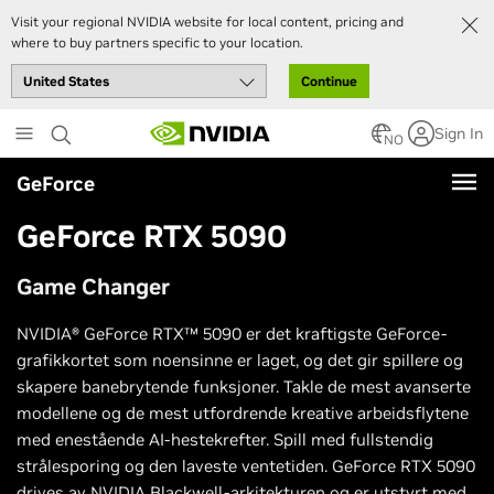
Visit your regional NVIDIA website for local content, pricing and
where to buy partners specific to your location.
Continue
Skip
Sign In
to
NO
main
GeForce
content
GeForce RTX 5090
Game Changer
NVIDIA® GeForce RTX™ 5090 er det kraftigste GeForce-
grafikkortet som noensinne er laget, og det gir spillere og
skapere banebrytende funksjoner. Takle de mest avanserte
modellene og de mest utfordrende kreative arbeidsflytene
med enestående AI-hestekrefter. Spill med fullstendig
strålesporing og den laveste ventetiden. GeForce RTX 5090
drives av NVIDIA Blackwell-arkitekturen og er utstyrt med