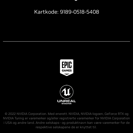
Kartkode: 9189-0518-5408
© 2022 NVIDIA Corporation. Med enerett. NVIDIA, NVIDIA-logoen, GeForce RTX og
NVIDIA Turing er varemerker og/eller registrerte varemerker for NVIDIA Corporation
i USA og andre land. Andre selskaps- og produktnavn kan være varemerker for de
respektive selskapene de er knyttet til.