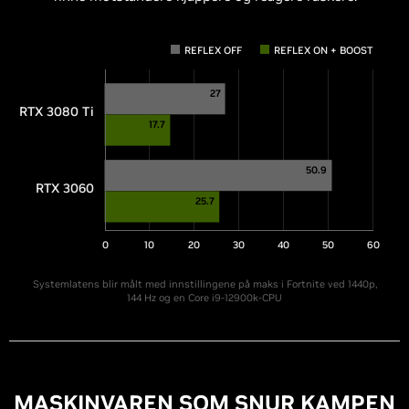
REFLEX OFF
REFLEX ON + BOOST
27
RTX 3080 Ti
17.7
50.9
RTX 3060
25.7
0
10
20
30
40
50
60
Systemlatens blir målt med innstillingene på maks i Fortnite ved 1440p,
144 Hz og en Core i9-12900k-CPU
MASKINVAREN SOM SNUR KAMPEN