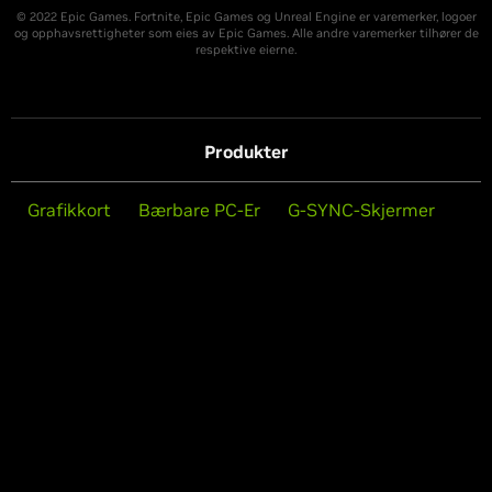
© 2022 Epic Games. Fortnite, Epic Games og Unreal Engine er varemerker, logoer
og opphavsrettigheter som eies av Epic Games. Alle andre varemerker tilhører de
respektive eierne.
Produkter
Grafikkort
Bærbare PC-Er
G-SYNC-Skjermer
GeForce NOW-Skyspill
Fellesskap og nyheter
Siste nytt
Fellesskapsfora
#SHOTWITHGEFORCE
Fellesskapsportal