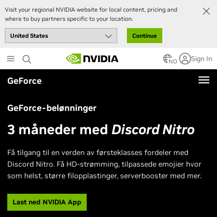
Visit your regional NVIDIA website for local content, pricing and
where to buy partners specific to your location.
Continue
Skip
Sign In
to
NO
main
GeForce
content
GeForce-belønninger
3 måneder med
Discord Nitro
Få tilgang til en verden av førsteklasses fordeler med
Discord Nitro. Få HD-strømming, tilpassede emojier hvor
som helst, større filopplastinger, serverbooster med mer.
Last ned NVIDIA App