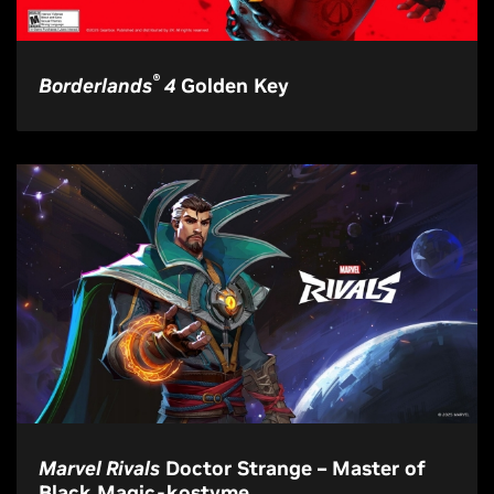
®
Borderlands
4
Golden Key
Marvel Rivals
Doctor Strange – Master of
Black Magic-kostyme