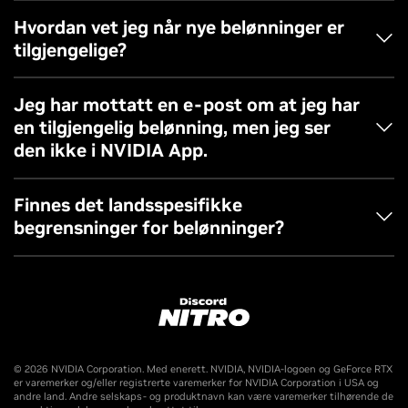
Belønninger er kun tilgjengelige gjennom innløsningssiden
Hvordan vet jeg når nye belønninger er
i NVIDIA App.
tilgjengelige?
Følg GeForce-kanalene og oppdater e-postinnstillingene
Jeg har mottatt en e-post om at jeg har
dine for å holde deg oppdatert om når nye belønninger er
en tilgjengelig belønning, men jeg ser
tilgjengelige.
den ikke i NVIDIA App.
Sjekk innstillingene for NVIDIA-kontoen din for å sikre at
Finnes det landsspesifikke
du har valgt å motta belønninger. Du kan også kontakte
begrensninger for belønninger?
kundestøtteteamet vårt hvis du har flere spørsmål.
Discord Nitro-tilbudet er kun tilgjengelig i land der Nitro og
GeForce tilbys.
Tilbudet er gyldig over hele verden, unntatt Krim-regionen i
Ukraina, Fastlands-Kina, Cuba, Iran, Nord-Korea, Russland,
© 2026 NVIDIA Corporation. Med enerett. NVIDIA, NVIDIA-logoen og GeForce RTX
Hviterussland, Sudan, Syria og Venezuela. (ugyldig der det
er varemerker og/eller registrerte varemerker for NVIDIA Corporation i USA og
andre land. Andre selskaps- og produktnavn kan være varemerker tilhørende de
er forbudt ved lov).