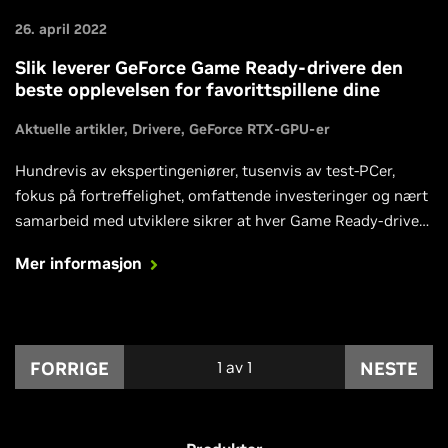
26. april 2022
Slik leverer GeForce Game Ready-drivere den
beste opplevelsen for favorittspillene dine
Aktuelle artikler
Drivere
GeForce RTX-GPU-er
Hundrevis av ekspertingeniører, tusenvis av test-PCer,
fokus på fortreffelighet, omfattende investeringer og nært
samarbeid med utviklere sikrer at hver Game Ready-driver
er optimalisert for dine nye favorittutgivelser, måned etter
Mer informasjon
måned. Finn ut mer.
FORRIGE
1
av
1
NESTE