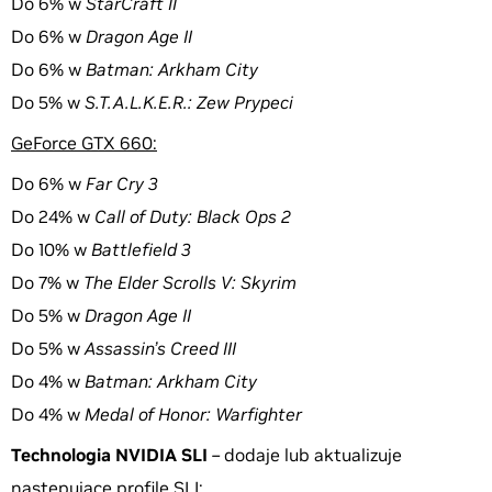
Do 6% w
StarCraft II
Do 6% w
Dragon Age II
Do 6% w
Batman: Arkham City
Do 5% w
S.T.A.L.K.E.R.: Zew Prypeci
GeForce GTX 660:
Do 6% w
Far Cry 3
Do 24% w
Call of Duty: Black Ops 2
Do 10% w
Battlefield 3
Do 7% w
The Elder Scrolls V: Skyrim
Do 5% w
Dragon Age II
Do 5% w
Assassin’s Creed III
Do 4% w
Batman: Arkham City
Do 4% w
Medal of Honor: Warfighter
Technologia NVIDIA SLI
–
dodaje lub aktualizuje
następujące profile SLI: