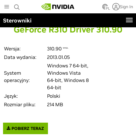
Skip
Sign In
to
PL
main
Sterowniki
content
GeForce R310 Driver 310.90
Wersja:
310.90
WHQL
Data wydania:
2013.01.05
Windows 7 64-bit,
System
Windows Vista
operacyjny:
64-bit, Windows 8
64-bit
Język:
Polski
Rozmiar pliku:
214 MB
POBIERZ TERAZ