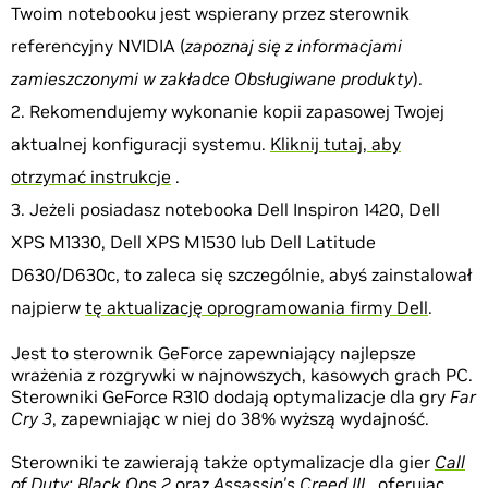
Twoim notebooku jest wspierany przez sterownik
referencyjny NVIDIA (
zapoznaj się z informacjami
zamieszczonymi w zakładce Obsługiwane produkty
).
Rekomendujemy wykonanie kopii zapasowej Twojej
aktualnej konfiguracji systemu.
Kliknij tutaj, aby
otrzymać instrukcje
.
Jeżeli posiadasz notebooka Dell Inspiron 1420, Dell
XPS M1330, Dell XPS M1530 lub Dell Latitude
D630/D630c, to zaleca się szczególnie, abyś zainstalował
najpierw
tę aktualizację oprogramowania firmy Dell
.
Jest to sterownik GeForce zapewniający najlepsze
wrażenia z rozgrywki w najnowszych, kasowych grach PC.
Sterowniki GeForce R310 dodają optymalizacje dla gry
Far
Cry 3
, zapewniając w niej do 38% wyższą wydajność.
Sterowniki te zawierają także optymalizacje dla gier
Call
of Duty: Black Ops 2
oraz
Assassin's Creed III
, oferując