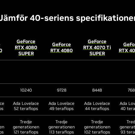
2.3
2.3
2.3
2.3
Jämför 40-seriens specifikatione
lackwell
Blackwell
Blackwell
Blackwell
GeForce
GeForce
e
GeForce
GeFo
RTX 4080
RTX 4070 Ti
0
RTX 4080
RTX 40
Ja
Ja
Ja
Ja
SUPER
SUPER
LSS 4.5
DLSS 4.5
DLSS 4.5
DLSS 4.5
Super
Super
Super
Super
esolution
Resolution
Resolution
Resolution
DLAA
DLAA
DLAA
DLAA
Ray
Ray
Ray
Ray
10240
9728
8448
768
nstruction
Reconstruction
Reconstruction
Reconstruction
Frame
Frame
Frame
Frame
neration
Generation
Generation
Generation
ce
Ada Lovelace
Ada Lovelace
Ada Lovelace
Ada Lov
lti Frame
Multi Frame
Multi Frame
Multi Frame
ps
52 teraflops
49 teraflops
44 teraflops
40 tera
neration
Generation
Generation
Generation
amic Multi
Dynamic Multi
Dynamic Multi
Dynamic Multi
Frame
Tredje
Frame
Tredje
Frame
Tredje
Frame
Tred
en
neration
generationen
Generation
generationen
Generation
generationen
Generation
generat
ps
121 teraflops
113 teraflops
102 teraflops
93 tera