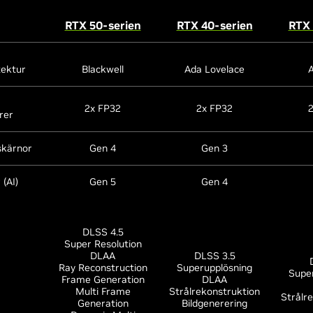
RTX 50-serien
RTX 40-serien
RTX 
tektur
Blackwell
Ada Lovelace
2x FP32
2x FP32
rer
skärnor
Gen 4
Gen 3
(AI)
Gen 5
Gen 4
DLSS 4.5
Super Resolution
DLAA
DLSS 3.5
Ray Reconstruction
Superupplösning
Supe
Frame Generation
DLAA
Multi Frame
Strålrekonstruktion
Strålr
Generation
Bildgenerering