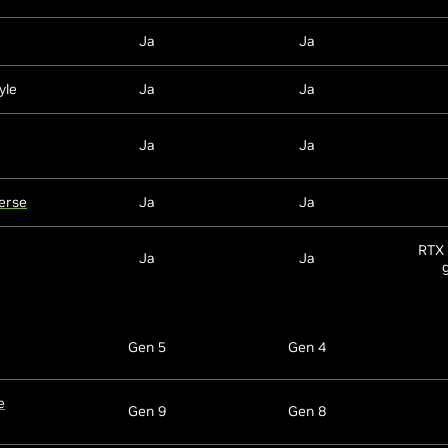
Ja
Ja
yle
Ja
Ja
Ja
Ja
erse
Ja
Ja
RTX 
Ja
Ja
Gen 5
Gen 4
e
Gen 9
Gen 8