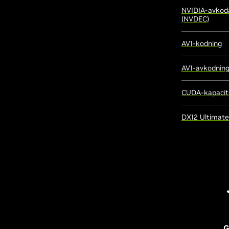
NVIDIA-avkod
(NVDEC)
AV1-kodning
AV1-avkodnin
CUDA-kapacit
DX12 Ultimate
G