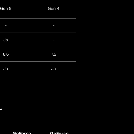
Gen 5
Gen 4
Gen 4
-
-
-
Ja
-
-
8.6
7.5
7.5
Ja
Ja
-
r
GeForce
GeForce
GeForce