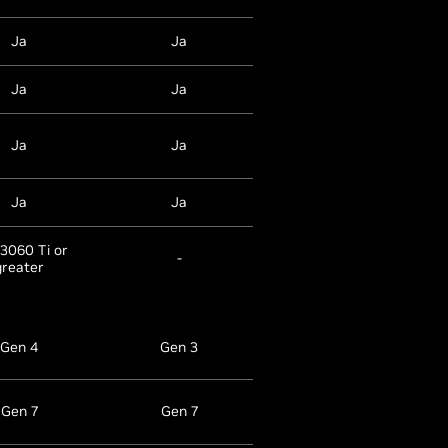
Ja
Ja
Ja
Ja
Ja
Ja
GTX 1650 Super
Ja
Ja
eller senare
Ja
Ja
-
3060 Ti or
-
-
greater
Gen 4
Gen 3
Gen 3
Gen 7
Gen 7
Gen 6