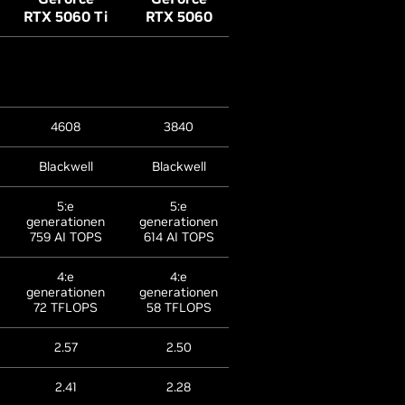
RTX 5060 Ti
RTX 5060
RTX 5050
4608
3840
2560
Blackwell
Blackwell
Blackwell
5:e
5:e
5:e
generationen
generationen
generationen
759 AI TOPS
614 AI TOPS
421 AI TOPS
4:e
4:e
4:e
generationen
generationen
generationen
72 TFLOPS
58 TFLOPS
40 TFLOPS
2.57
2.50
2.57
2.41
2.28
2.31