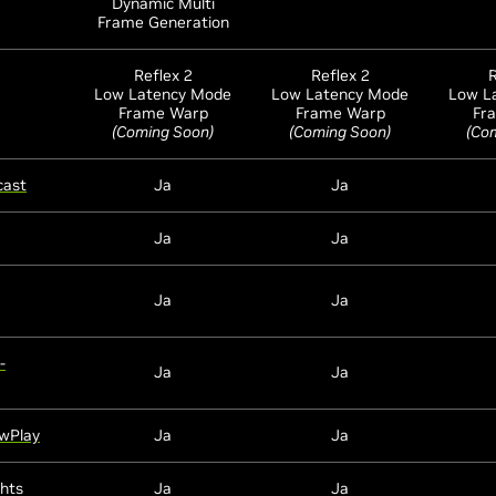
Dynamic Multi
Frame Generation
Reflex 2
Reflex 2
R
Low Latency Mode
Low Latency Mode
Low L
Frame Warp
Frame Warp
Fr
(Coming Soon)
(Coming Soon)
(Co
cast
Ja
Ja
Ja
Ja
Ja
Ja
-
Ja
Ja
wPlay
Ja
Ja
ghts
Ja
Ja