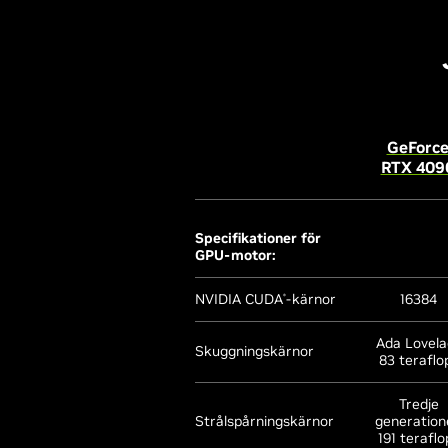
HDCP
Tekniksupport:
NVIDIA-arkitektur
B
GeForc
RTX 409
Ray Tracing
D
Specifikationer för
R
GPU-motor:
NVIDIA CUDA
-kärnor
16384
Reco
®
NVIDIA DLSS
Ge
Ada Lovela
Skuggningskärnor
Mu
83 teraflo
Ge
Dyn
Tredje
Strålspårningskärnor
generation
Ge
191 teraflo