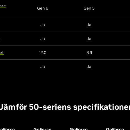
are
Gen 6
Gen 5
Ja
Ja
g
Ja
Ja
et
12.0
8.9
Ja
Ja
Jämför 50-seriens specifikatione
eForce
GeForce
GeForce
GeForce