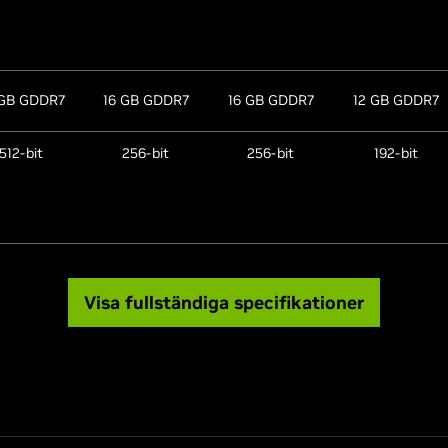
 GB GDDR7
16 GB GDDR7
16 GB GDDR7
12 GB GDDR7
512-bit
256-bit
256-bit
192-bit
t 480Hz or
4K at 480Hz or
4K at 480Hz or
4K at 480Hz or
 at 165Hz
8K at 165Hz
8K at 165Hz
8K at 165Hz
ith DSC
with DSC
with DSC
with DSC
Visa fullständiga specifikationer
3x
3x
3x
3x
playPort
,
DisplayPort
,
DisplayPort
,
DisplayPort
,
(2)
(2)
(2)
(2)
x HDMI
1x HDMI
1x HDMI
1x HDMI
(3)
(3)
(3)
(3)
up to 4
up to 4
up to 4
up to 4
(4)
(4)
(4)
(4)