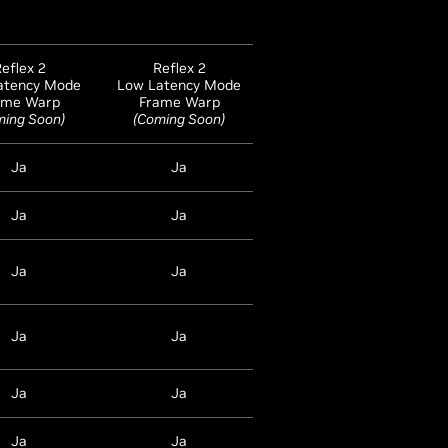
eflex 2
Reflex 2
atency Mode
Low Latency Mode
Reflex
ame Warp
Frame Warp
Low Latency Mode
L
ming Soon)
(Coming Soon)
Ja
Ja
-
Ja
Ja
Ja
Ja
Ja
Ja
Ja
Ja
Ja
Ja
Ja
Ja
Ja
Ja
Ja