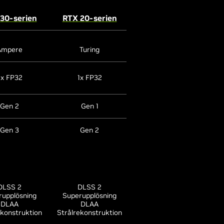
30-serien
RTX 20-serien
GTX 16-serien
Ampere
Turing
Turing
2x FP32
1x FP32
1x FP32
Gen 2
Gen 1
-
Gen 3
Gen 2
-
DLSS 2
DLSS 2
rupplösning
Superupplösning
-
DLAA
DLAA
ekonstruktion
Strålrekonstruktion