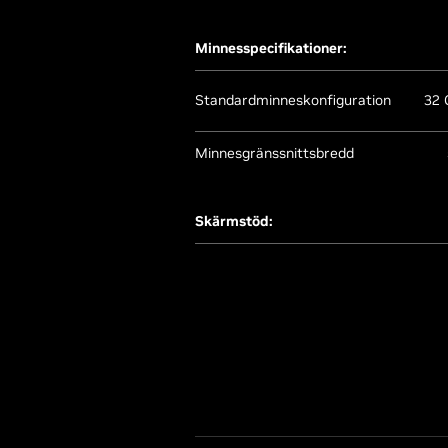
Minnesspecifikationer:
Standardminneskonfiguration
32
Minnesgränssnittsbredd
Skärmstöd:
4K a
Maximal upplösning och
8K
uppdateringsfrekvens
(1)
w
Standardanslutningar för
Dis
skärm
1
Multi-skärm