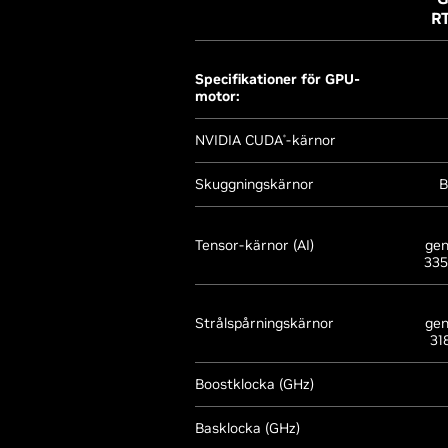
R
Specifikationer för GPU-
motor:
NVIDIA CUDA
-kärnor
®
Skuggningskärnor
B
Tensor-kärnor (AI)
gen
335
Strålspårningskärnor
gen
31
Boostklocka (GHz)
Basklocka (GHz)