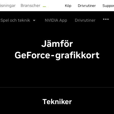
ösningar
Branscher
…
Köp
Drivrutiner
Suppo
Spel och teknik
NVIDIA App
Drivrutiner
Jämför
GeForce-grafikkort
Tekniker