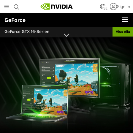
Skip
Sign In
to
SE
main
GeForce
content
GeForce GTX 16-Serien
Visa Alla