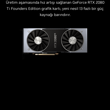
Üretim aşamasında hız artışı sağlanan GeForce RTX 2080
gerçekçilikten ibarettir. Modern,
Ti Founders Edition grafik kartı, yeni nesil 13 fazlı bir güç
hiper gerçekçi grafikler sunan eşsiz
kaynağı barındırır.
gerçek zamanlı ışın izleme
teknolojisiyle GeForce RTX 2080 Ti,
diğer grafik kartlarının çok
ilerisindedir.
RTX
OFF