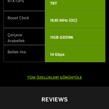
RTX-OPS
78T
Boost Clock
1635 MHz (OC)
Çerçeve
11GB GDDR6
Arabellek
Bellek Hızı
14 Gbps
TÜM ÖZELLİKLERİ GÖRÜNTÜLE
REVIEWS