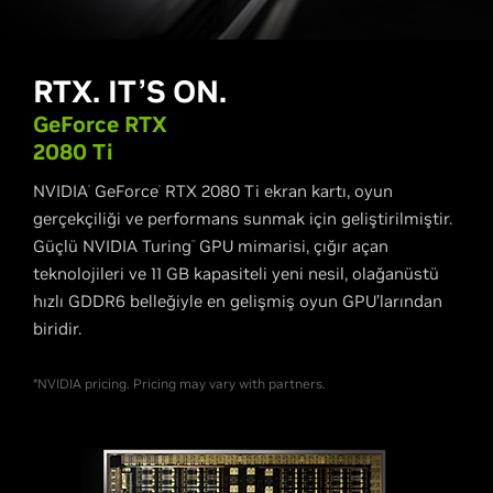
RTX. IT’S ON.
G
eForce RTX
2080 T
i
NVIDIA
GeForce
RTX 2080 Ti ekran kartı, oyun
®
®
gerçekçiliği ve performans sunmak için geliştirilmiştir.
Güçlü NVIDIA Turing
GPU mimarisi, çığır açan
™
teknolojileri ve 11 GB kapasiteli yeni nesil, olağanüstü
hızlı GDDR6 belleğiyle en gelişmiş oyun GPU’larından
biridir.
*NVIDIA pricing. Pricing may vary with partners.