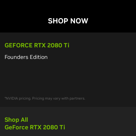
SHOP NOW
G
EFORCE RTX 2080 T
i
Founders Edition
*NVIDIA pricing. Pricing may vary with partners.
Shop All
G
eForce RTX 2080 T
i