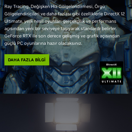
Ray Tracing, Değişken Hız Gölgelendirmesi, Örgü
Gölgelendiricileri ve daha fazlası gibi özelliklerle DirectX 12
Ultimate, yeni nesil oyunları gerçekçilik ve performans
açısından yeni bir seviyeye taşıyarak standardı belirler.
GeForce RTX ile son derece gelişmiş ve grafik açısından
güçlü PC oyunlarına hazır olacaksınız.
DAHA FAZLA BİLGİ