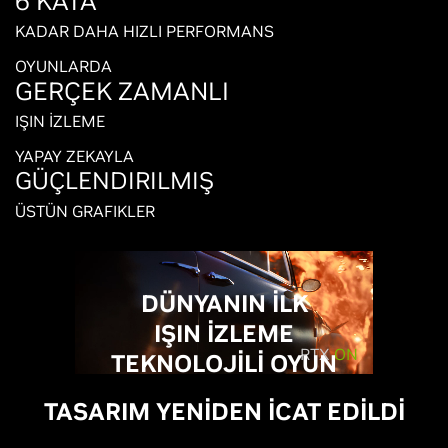
6 KATA
KADAR DAHA HIZLI PERFORMANS
OYUNLARDA
GERÇEK ZAMANLI
IŞIN İZLEME
YAPAY ZEKAYLA
GÜÇLENDIRILMIŞ
ÜSTÜN GRAFIKLER
DÜNYANIN İLK
IŞIN İZLEME
RTX
ON
TEKNOLOJİLİ OYUN
GRAFİK KARTI
TASARIM YENİDEN İCAT EDİLDİ
Yeni nesil oyun dünyasında her şey