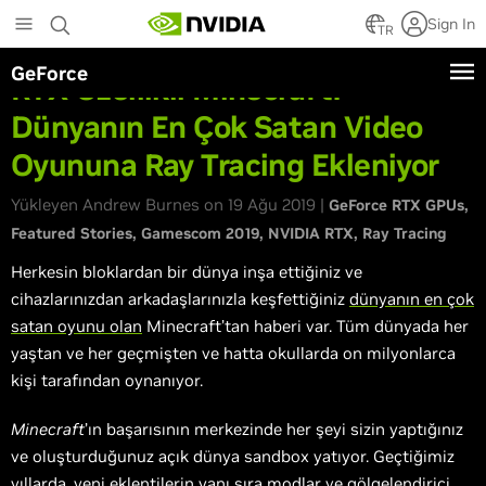
Skip
Sign In
to
TR
main
GeForce
content
RTX Özellikli Minecraft:
Dünyanın En Çok Satan Video
Oyununa Ray Tracing Ekleniyor
Yükleyen Andrew Burnes on 19 Ağu 2019 |
GeForce RTX GPUs
Featured Stories
Gamescom 2019
NVIDIA RTX
Ray Tracing
Herkesin bloklardan bir dünya inşa ettiğiniz ve
cihazlarınızdan arkadaşlarınızla keşfettiğiniz
dünyanın en çok
satan oyunu olan
Minecraft’tan haberi var. Tüm dünyada her
yaştan ve her geçmişten ve hatta okullarda on milyonlarca
kişi tarafından oynanıyor.
Minecraft
’ın başarısının merkezinde her şeyi sizin yaptığınız
ve oluşturduğunuz açık dünya sandbox yatıyor. Geçtiğimiz
yıllarda, yeni eklentilerin yanı sıra modlar ve gölgelendirici