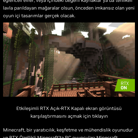
eğlenceli evler; veya içindeki değerli kaynaklar ya da tehlikeli
lavla parıldayan mağaralar olsun, önceden imkansız olan yeni
oyun içi tasarımlar gerçek olacak.
Etkileşimli RTX Açık-RTX Kapalı ekran görüntüsü
karşılaştırmasını açmak için tıklayın
Minecraft, bir yaratıcılık, keşfetme ve mühendislik oyunudur
ve RTX Özellikli Minecraft’ta PC oyuncuları Minecraft