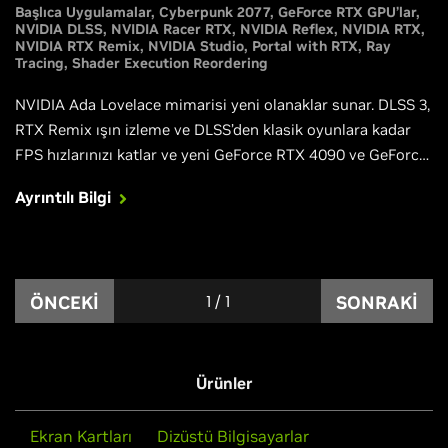
Başlıca Uygulamalar
Cyberpunk 2077
GeForce RTX GPU’lar
NVIDIA DLSS
NVIDIA Racer RTX
NVIDIA Reflex
NVIDIA RTX
NVIDIA RTX Remix
NVIDIA Studio
Portal with RTX
Ray
Tracing
Shader Execution Reordering
NVIDIA Ada Lovelace mimarisi yeni olanaklar sunar. DLSS 3,
RTX Remix ışın izleme ve DLSS’den klasik oyunlara kadar
FPS hızlarınızı katlar ve yeni GeForce RTX 4090 ve GeForce
RTX 4080 GPU'larımız, tamamen ışın izleme özellikli
Ayrıntılı Bilgi
oyunları en iyi şekilde oynama gücü sağlar. Gereken tüm
bilgileri bu makalede bulabilirsiniz.
ÖNCEKI
1
/
1
SONRAKI
Ürünler
Ekran Kartları
Dizüstü Bilgisayarlar