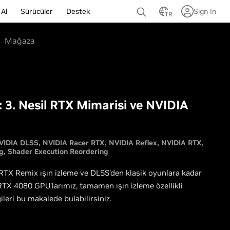
 Al
Sürücüler
Destek
Sign In
TR
Mağaza
: 3. Nesil RTX Mimarisi ve NVIDIA
VIDIA DLSS
NVIDIA Racer RTX
NVIDIA Reflex
NVIDIA RTX
g
Shader Execution Reordering
RTX Remix ışın izleme ve DLSS’den klasik oyunlara kadar
RTX 4080 GPU'larımız, tamamen ışın izleme özellikli
leri bu makalede bulabilirsiniz.