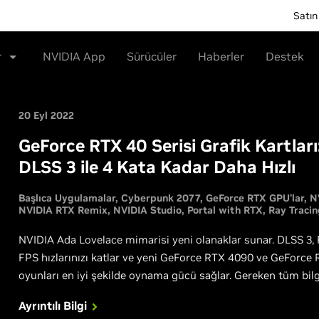
Satın
r
NVIDIA App
Sürücüler
Haberler
Destek
20 Eyl 2022
GeForce RTX 40 Serisi Grafik Kartları
DLSS 3 ile 4 Kata Kadar Daha Hızlı
Başlıca Uygulamalar
Cyberpunk 2077
GeForce RTX GPU’lar
N
NVIDIA RTX Remix
NVIDIA Studio
Portal with RTX
Ray Tracin
NVIDIA Ada Lovelace mimarisi yeni olanaklar sunar. DLSS 3, 
FPS hızlarınızı katlar ve yeni GeForce RTX 4090 ve GeForce 
oyunları en iyi şekilde oynama gücü sağlar. Gereken tüm bilgi
Ayrıntılı Bilgi