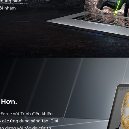
khung hình
hội nhắm
 Hơn.
Force với Trình điều khiển
o các ứng dụng sáng tạo. Giải
o dựng với tốc độ của trí