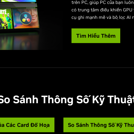
trên PC, giúp PC của bạn luôn
có trung tâm điều khiển GPU t
cụ ghi mạnh mẽ và bộ lọc AI n
Tìm Hiểu Thêm
So Sánh Thông Số Kỹ Thuậ
ủa Các Card Đồ Họa
So Sánh Thông Số Kỹ Thu