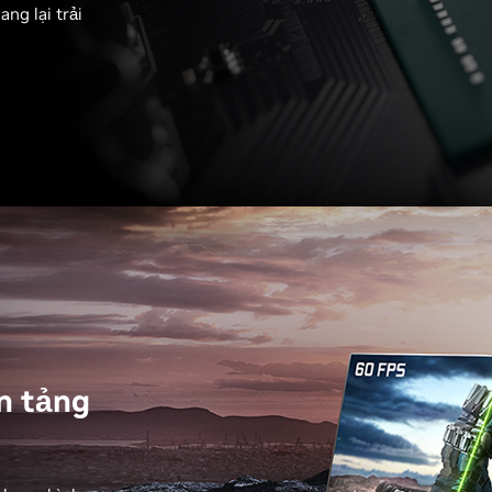
ng lại trải
n tảng