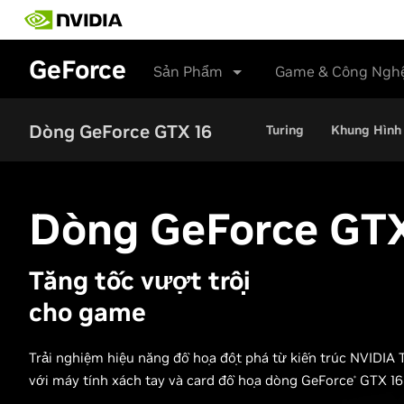
Skip
to
main
GeForce
content
Sản Phẩm
Game & Công Ngh
Dòng GeForce GTX 16
Turing
Khung Hình 
Dòng
GeForce GT
Tăng tốc vượt trội
cho game
Trải nghiệm hiệu năng đồ họa đột phá từ kiến trúc NVIDIA 
với máy tính xách tay và card đồ họa dòng GeForce
GTX 16
®