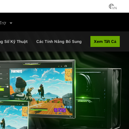
VN
Trợ
Xem Tất Cả
g Số Kỹ Thuật
Các Tính Năng Bổ Sung