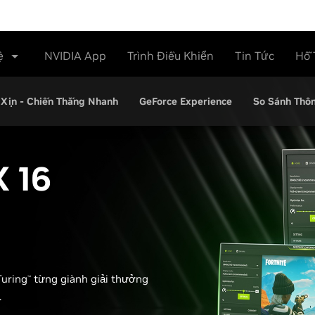
ệ
NVIDIA App
Trình Điều Khiển
Tin Tức
Hỗ 
Xịn - Chiến Thắng Nhanh
GeForce Experience
So Sánh Thôn
X
16
Turing
từng giành giải thưởng
™
.