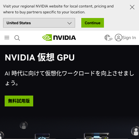
Visit your regional NVIDIA website for local content, pricing and
where to buy partners specific to your location.
Continue
Skip
Sign In
to
JP
main
content
NVIDIA 仮想 GPU
AI 時代に向けて仮想化ワークロードを向上させまし
ょう。
無料試用版