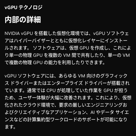
ください。紹介動画、インストールの概略、成功のためのヒ
ご紹介します。ユーザーの日常的なニーズを満たすために
vGPU ソフトウェア ライセンスを管理し、NVIDIA エンタープ
vGPU テクノロジ
ントを網羅したプレイリストをご覧ください。
vGPU の導入サイジングのベスト プラクティスをご覧くださ
ライズ サポートにお問い合わせください。vGPU ソフトウェ
い。また、技術ドキュメントで、ワークロードに最適な
ア向け NVIDIA サポート サービスでは、包括的なソフトウェ
内部の詳細
NVIDIA GPU を判断してください。
ア パッチ、アップデート、アップグレードのほか、テクニカ
プレイリストを見る
ル サポートをご利用いただけます。サポート ポータルでは、
NVIDIA vGPU を搭載した仮想化環境では、vGPU ソフトウェ
パーソナライズされた積極的なサポートを便利かつ確実にご
vGPU ドキュメント ハブにアクセスする
アはハイパーバイザーとともに仮想化レイヤーにインストー
利用いただけます。
ルされます。 ソフトウェアは、仮想 GPU を作成し、これによ
り単一の物理 GPU を複数の VM 間で共有したり、単一の VM
NVIDIA vGPU サポート サービスの詳細を見る
で複数の物理 GPU の能力を利用したりできます。
NVIDIA vGPU パッケージ、価格、ライセンス ガイドを確認する
vGPU ソフトウェアには、あらゆる VM 向けのグラフィック
ス ドライバーまたはエンタープライズ ドライバーが搭載され
ています。通常では CPU が処理していた作業を GPU が担う
ため、ユーザー体験が大幅に改善されます。これにより、仮想
化されたクラウド環境で、要求の厳しいエンジニアリングお
よびクリエイティブなアプリケーション、AI やデータ サイエ
ンスなどの計算集約型ワークロードのサポートが可能になり
ます。