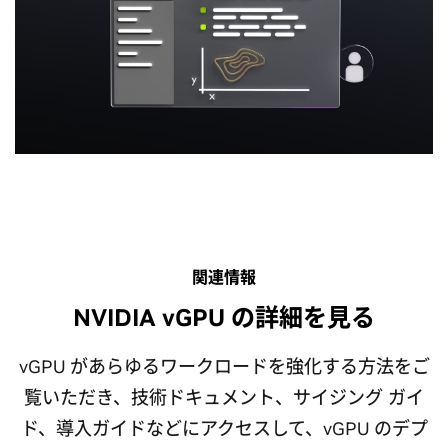
設計とエンジニアリング
生産性向上アプリ
リアルタイム レンダリング、コンピュータ支援エンジニアリ
Microsoft Windows などの生産性アプリケーションや、CPU
ング (CAE)、コンピュータ支援設計 (CAD)、地理情報システム
のみの VDI と比較して遅延の低減とフレームレートの向上に
関連情報
(GIS)、デジタル ツインなどのコンピューティング負荷の高い
より、ユーザー体験を向上させます。
ワークロード向けにワークステーション並みのパフォーマン
NVIDIA vGPU の詳細を見る
スをあらゆる場所で提供し、本番環境を合理化します。
NVIDIA vGPU を生産性アプリケーションに使用する方法の詳細を見る
vGPU があらゆるワークロードを強化する方法をご
NVIDIA vGPU を設計およびエンジニアリングに使用する方法の詳細を見る
覧いただき、技術ドキュメント、サイジング ガイ
ド、導入ガイドなどにアクセスして、vGPU のデプ