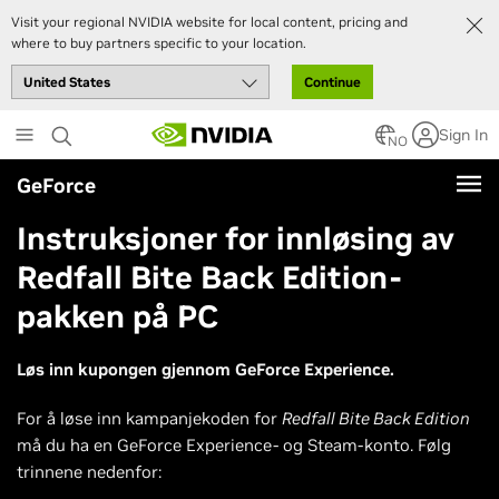
Visit your regional NVIDIA website for local content, pricing and
where to buy partners specific to your location.
Continue
Skip
Sign In
to
NO
main
GeForce
content
Instruksjoner for innløsing av
Redfall Bite Back Edition-
pakken på PC
Løs inn kupongen gjennom GeForce Experience.
For å løse inn kampanjekoden for
Redfall Bite Back Edition
må du ha en GeForce Experience- og Steam-konto. Følg
trinnene nedenfor: