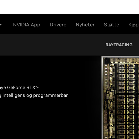
NVIDIA App
Drivere
Nyheter
Støtte
Kjøp
RAYTRACING
 nye GeForce RTX
-
™
ig intelligens og programmerbar