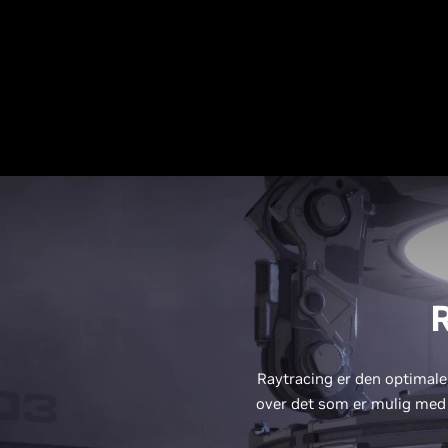
R
Raytracing er den optimale 
over det som er mulig med t