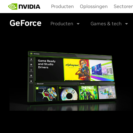
Skip
Producten
Oplossingen
Sectore
to
main
GeForce
content
Producten
Games & tech