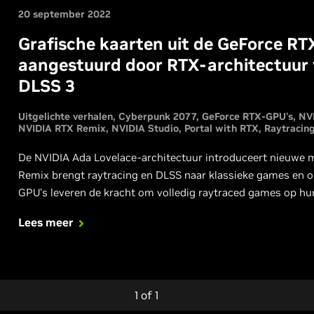
20 september 2022
Grafische kaarten uit de GeForce RTX 
aangestuurd door RTX-architectuur 
DLSS 3
Uitgelichte verhalen
Cyberpunk 2077
GeForce RTX-GPU's
NV
NVIDIA RTX Remix
NVIDIA Studio
Portal with RTX
Raytracin
De NVIDIA Ada Lovelace-architectuur introduceert nieuwe m
Remix brengt raytracing en DLSS naar klassieke games en
GPU's leveren de kracht om volledig raytraced games op hun be
nodig hebt.
Lees meer
1
of
1