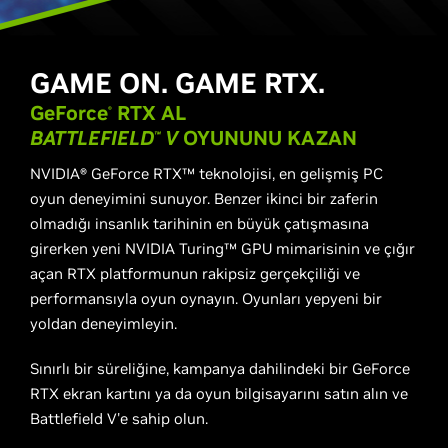
GAME ON. GAME RTX.
GeForce
RTX AL
​®
BATTLEFIELD
V
OYUNUNU KAZAN
™
NVIDIA® GeForce RTX™ teknolojisi, en gelişmiş PC
oyun deneyimini sunuyor. Benzer ikinci bir zaferin
olmadığı insanlık tarihinin en büyük çatışmasına
girerken yeni NVIDIA Turing™ GPU mimarisinin ve çığır
açan RTX platformunun rakipsiz gerçekçiliği ve
performansıyla oyun oynayın. Oyunları yepyeni bir
yoldan deneyimleyin.
Sınırlı bir süreliğine, kampanya dahilindeki bir GeForce
RTX ekran kartını ya da oyun bilgisayarını satın alın ve
Battlefield V'e sahip olun.