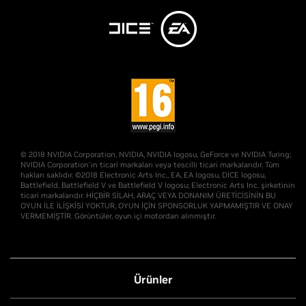
© 2018 NVIDIA Corporation, NVIDIA, NVIDIA logosu, GeForce ve NVIDIA Turing;
NVIDIA Corporation'ın ticari markaları veya tescilli ticari markalarıdır. Tüm
hakları saklıdır. ©2018 Electronic Arts Inc., EA, EA logosu, DICE logosu,
Battlefield, Battlefield V ve Battlefield V logosu; Electronic Arts Inc. şirketinin
ticari markalarıdır. HİÇBİR SİLAH, ARAÇ VEYA DONANIM ÜRETİCİSİNİN BU
OYUN İLE İLİŞKİSİ YOKTUR, OYUN İÇİN SPONSORLUK YAPMAMIŞTIR VE ONAY
VERMEMİŞTİR. Görüntüler, oyun içi motordan alınmıştır.
Ürünler