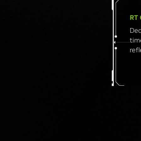
RT
Ded
tim
ref