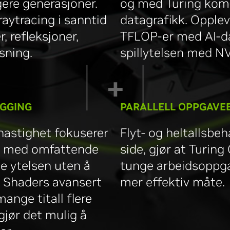
gere generasjoner.
og med Turing komme
raytracing i sanntid
datagrafikk. Opple
 refleksjoner,
TFLOP-er med AI-da
sning.
spillytelsen med N
EGGING
PARALLELL OPPGAVE
hastighet fokuserer
Flyt- og heltallsbe
r med omfattende
side, gjør at Turin
ge ytelsen uten å
tunge arbeidsoppga
h Shaders avansert
mer effektiv måte.
ange titall flere
gjør det mulig å