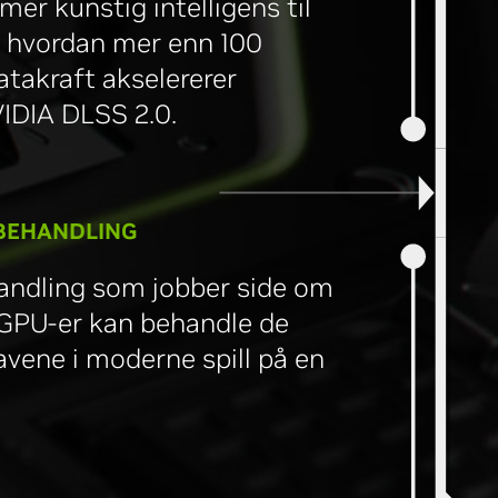
r kunstig intelligens til
v hvordan mer enn 100
takraft akselererer
VIDIA DLSS 2.0.
BEHANDLING
handling som jobber side om
g GPU-er kan behandle de
vene i moderne spill på en