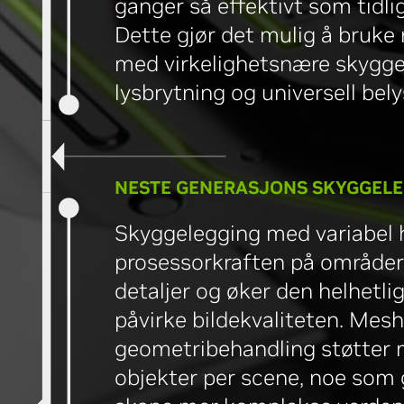
ganger så effektivt som tidli
Dette gjør det mulig å bruke 
med virkelighetsnære skygger,
lysbrytning og universell bely
NESTE GENERASJONS SKYGGEL
Skyggelegging med variabel 
prosessorkraften på område
detaljer og øker den helhetli
påvirke bildekvaliteten. Mes
geometribehandling støtter m
objekter per scene, noe som 