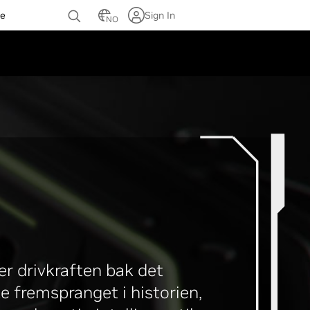
te
Sign In
NO
 er drivkraften bak det
e fremspranget i historien,