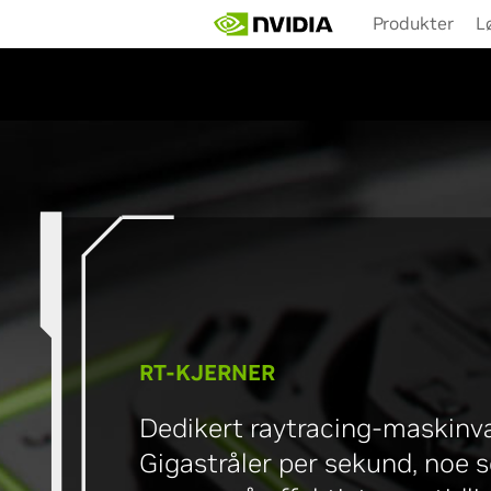
Skip
Produkter
L
to
main
content
GeForce
RT-KJERNER
Dedikert raytracing-maskinva
Gigastråler per sekund, noe s