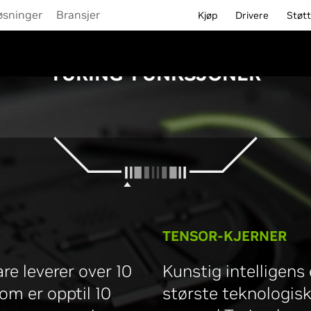
øsninger
Bransjer
Kjøp
Drivere
Støt
TURING-FUNKSJONER
TENSOR-KJERNER
re leverer over 10
Kunstig intelligens
om er opptil 10
største teknologisk