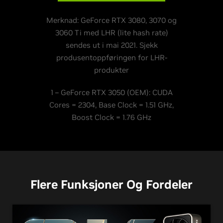
Merknad: GeForce RTX 3080, 3070 og
3060 Ti med LHR (lite hash rate)
sendes ut i mai 2021. Sjekk
produsentoppføringen for LHR-
produkter
1 – GeForce RTX 3050 (OEM): CUDA
Cores = 2304, Base Clock = 1.51 GHz,
Boost Clock = 1.76 GHz
Flere Funksjoner Og Fordeler