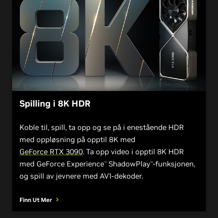
Spilling i 8K HDR
Koble til, spill, ta opp og se på i enestående HDR
med oppløsning på opptil 8K med
GeForce RTX 3090
. Ta opp video i opptil 8K HDR
med GeForce Experience
ShadowPlay
-funksjonen,
™
™
og spill av jevnere med AV1-dekoder.
Finn Ut Mer