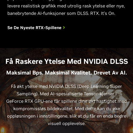
levere realistisk grafikk med utrolig rask ytelse eller nye,
banebrytende AI-funksjoner som DLSS. RTX. It’s On.
Se De Nyeste
RTX-Spillene
Få Raskere Ytelse Med NVIDIA DLSS
Maksimal Bps. Maksimal Kvalitet. Drevet Av AI.
Få økt ytelse med NVIDIA DLSS (Deep Learning Super
Sampling). Med AI-spesialiserte Tensor-kjerner i
GeForce RTX GPU-ene får spillene dine økt hastighet med
kompromissløs bildekvalitet. Med dette kan du øke
oppløsningen i innstillingene, slik at du får en enda bedre
visuell opplevelse.