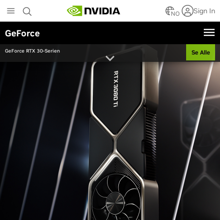
Skip
Sign In
to
NO
main
GeForce
content
GeForce RTX 30-Serien
Se Alle