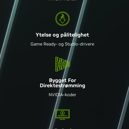
Ytelse og pålitelighet
Game Ready- og Studio-drivere
Bygget For
Direktestrømming
NVIDIA-koder