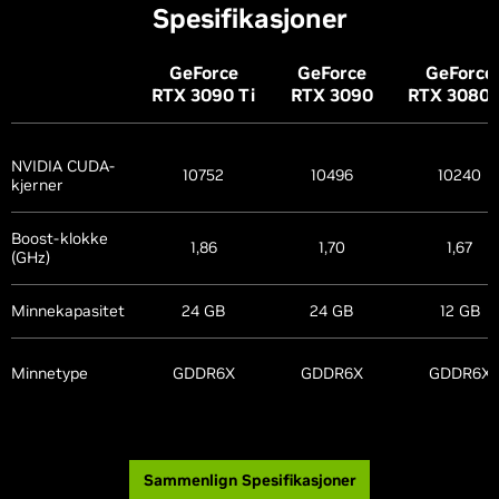
Spesifikasjoner
G
eForce
G
eForce
G
eForce
RTX 3090
Ti
RTX 3090
RTX 3080
NVIDIA CUDA-
10752
10496
10240
kjerner
Boost-klokke
1,86
1,70
1,67
(GHz)
Minnekapasitet
24 GB
24 GB
12 GB
Minnetype
GDDR6X
GDDR6X
GDDR6X
Sammenlign Spesifikasjoner