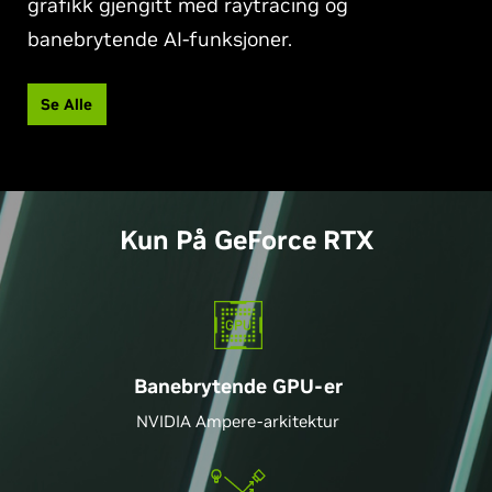
grafikk gjengitt med raytracing og
banebrytende AI-funksjoner.
Se Alle
Kun På
G
eForce RTX
Banebrytende GPU-er
NVIDIA Ampere-arkitektur