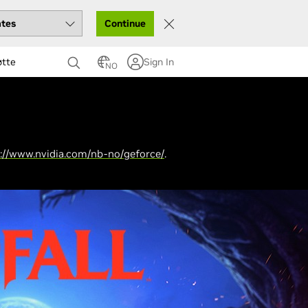
Continue
øtte
Sign In
NO
://www.nvidia.com/nb-no/geforce/
.