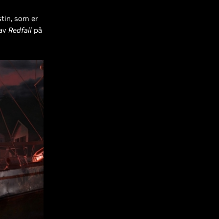
stin, som er
 av
Redfall
på