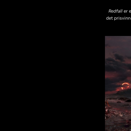
Redfall
er e
det prisvin