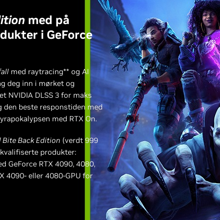
ition
med på
odukter i GeForce
all
med raytracing** og AI
åg deg inn i mørket og
t NVIDIA DLSS 3 for maks
 og den beste responstiden med
mpyrapokalypsen med RTX On.
l Bite Back Edition
(verdt 999
kvalifiserte produkter:
med GeForce RTX 4090, 4080,
X 4090- eller 4080-GPU for