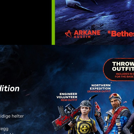
dition
dige helter
n
legg