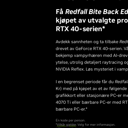
Få
Redfall Bite Back Ed
kjøpet av utvalgte pr
RTX 40-serien*
Avdekk sannheten og ta tilbake
Redf
drevet av GeForce RTX 40-serien. V
bekjemp vampyrhæren med AI-dreve
ytelse, utrolig detaljert raytracing
NVIDIA Reflex. Løs mysteriet i va
I en begrenset periode får du
Redfal
Kr) med på kjøpet av et av følgende 
grafikkort eller stasjonære PC-er 
4070 Ti eller bærbare PC-er med RT
bærbare PC-er.*
Én kode per person.
*
Vilkår gjelder
. Velg for mer informasjon.