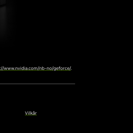
://www.nvidia.com/nb-no/geforce/
.
Vilkår