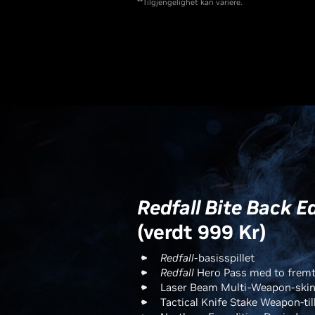
**Tilgjengelighet kan variere.
Redfall Bite Back E
(verdt 999 Kr)
Redfall
-basisspillet
Redfall
Hero Pass med to fremti
Laser Beam Multi-Weapon-ski
Tactical Knife Stake Weapon-til