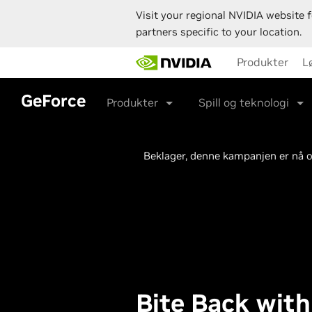
Visit your regional NVIDIA website f
partners specific to your location.
Skip
Produkter
L
to
main
content
GeForce
Produkter
Spill og teknologi
Beklager, denne kampanjen er nå o
Bite Back wit