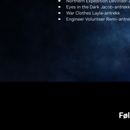
Northern Expedition Devinder-
Eyes in the Dark Jacob-antrekk
War Clothes Layla-antrekk
Engineer Volunteer Remi-antre
Fø