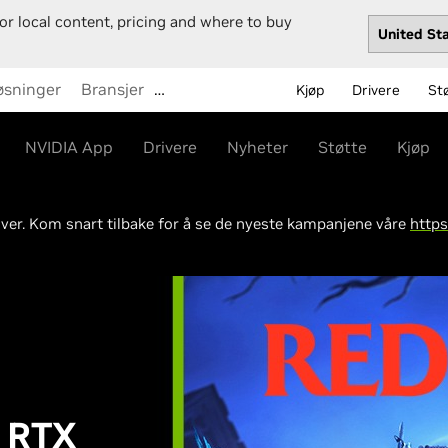
or local content, pricing and where to buy
øsninger
Bransjer
…
Kjøp
Drivere
St
NVIDIA App
Drivere
Nyheter
Støtte
Kjøp
ver. Kom snart tilbake for å se de nyeste kampanjene våre
https
h RTX