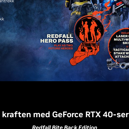
antrekk
kk
l kraften med GeForce RTX 40-ser
Redfall Bite Back Edition