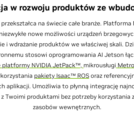
ja w rozwoju produktów ze wbud
I przekształca na świecie całe branże. Platform
 niezwykłe nowe możliwości urządzeń brzegowych
 i wdrażanie produktów we właściwej skali. Dzię
onnemu stosowi oprogramowania AI Jetson łąc
 platformy NVIDIA JetPack™,
mikrousługi
Metro
korzystania
pakiety Isaac™ ROS
oraz referencyj
ch aplikacji. Umożliwia to płynną integrację naj
I z Twoimi produktami bez potrzeby korzystania
zasobów wewnętrznych.