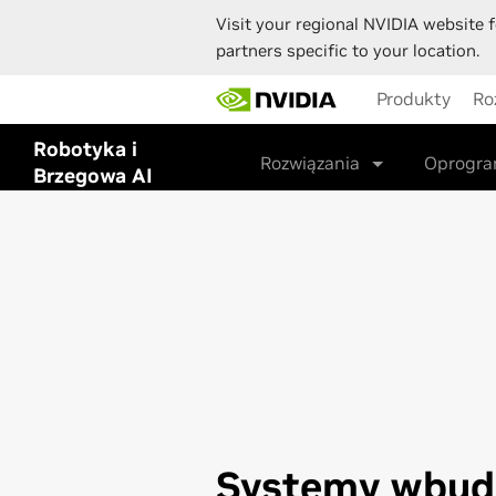
Visit your regional NVIDIA website f
partners specific to your location.
Skip
Produkty
Ro
to
main
Robotyka i
content
Rozwiązania
Oprogr
Brzegowa AI
Systemy wbud