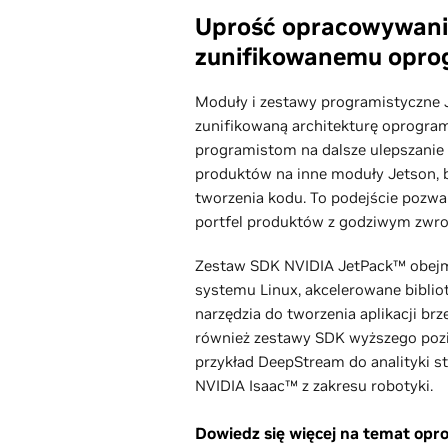
Uprość opracowywanie
zunifikowanemu opr
Moduły i zestawy programistyczne 
zunifikowaną architekturę oprogra
programistom na dalsze ulepszanie l
produktów na inne moduły Jetson,
tworzenia kodu. To podejście pozw
portfel produktów z godziwym zwrot
Zestaw SDK NVIDIA JetPack™ obej
systemu Linux, akcelerowane bibliot
narzędzia do tworzenia aplikacji br
również zestawy SDK wyższego pozio
przykład DeepStream do analityki 
NVIDIA Isaac™ z zakresu robotyki.
Dowiedz się więcej na temat op