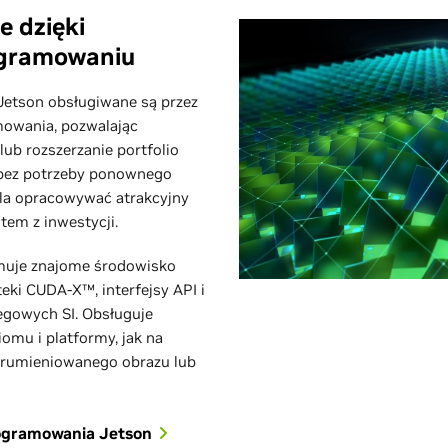
 dzięki
ogramowaniu
Jetson obsługiwane są przez
mowania, pozwalając
ub rozszerzanie portfolio
 bez potrzeby ponownego
ala opracowywać atrakcyjny
em z inwestycji.
muje znajome środowisko
eki CUDA-X™, interfejsy API i
zegowych SI. Obsługuje
mu i platformy, jak na
strumieniowanego obrazu lub
rogramowania Jetson