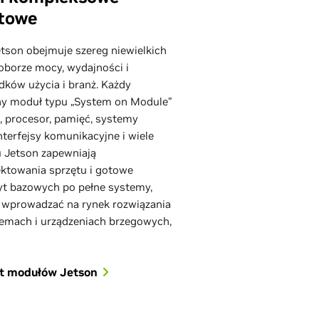
ętowe
etson obejmuje szereg niewielkich
borze mocy, wydajności i
ków użycia i branż. Każdy
ny moduł typu „System on Module”
 procesor, pamięć, systemy
interfejsy komunikacyjne i wiele
u Jetson zapewniają
ektowania sprzętu i gotowe
yt bazowych po pełne systemy,
j wprowadzać na rynek rozwiązania
emach i urządzeniach brzegowych,
at modułów Jetson