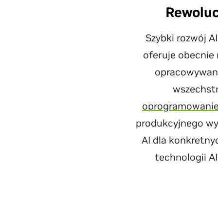
Rewoluc
Szybki rozwój A
oferuje obecnie
opracowywanie
wszechstr
oprogramowanie
produkcyjnego wy
AI dla konkretny
technologii A