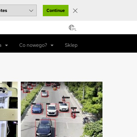
Continue
PL
rcie
ia
Co nowego?
Sklep