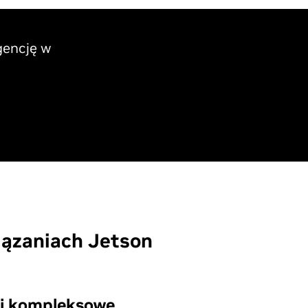
gencję w
ązaniach Jetson
 i kompleksowe