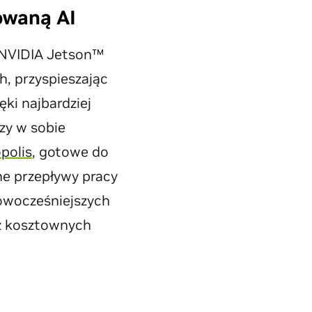
owaną AI
a NVIDIA Jetson™
, przyspieszając
ki najbardziej
zy w sobie
polis
, gotowe do
ne przepływy pracy
nowocześniejszych
 z kosztownych