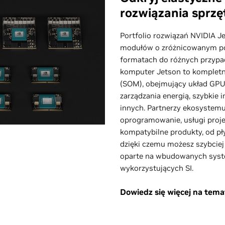
rozwiązania sprz
Portfolio rozwiązań NVIDIA J
modułów o zróżnicowanym po
formatach do różnych przypad
komputer Jetson to komplet
(SOM), obejmujący układ GPU,
zarządzania energią, szybkie 
innych. Partnerzy ekosystem
oprogramowanie, usługi proj
kompatybilne produkty, od pł
dzięki czemu możesz szybcie
oparte na wbudowanych syst
wykorzystujących SI.
Dowiedz się więcej na tem