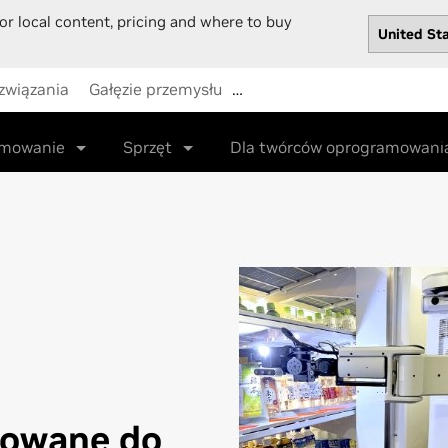
or local content, pricing and where to buy
związania
Gałęzie przemysłu
…
Sklep
Sterowniki
Wspa
amowanie
Sprzęt
Dla twórców oprogramowan
owane do