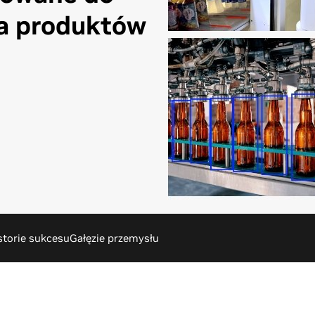
a produktów
storie sukcesu
Gałęzie przemysłu