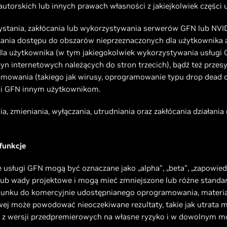
utorskich lub innych prawach własności z jakiejkolwiek części 
zystania, zakłócania lub wykorzystywania serwerów GFN lub NVI
ania dostępu do obszarów nieprzeznaczonych dla użytkownika 
la użytkownika (w tym jakiegokolwiek wykorzystywania usługi 
n internetowych należących do stron trzecich), bądź też przes
mowania (takiego jak wirusy, oprogramowanie typu drop dead dev
ugi GFN innym użytkownikom.
ia, zmieniania, wyłączania, utrudniania oraz zakłócania działa
 funkcje
usługi GFN mogą być oznaczane jako „alpha”, „beta”, „zapowiedź
lub wady projektowe i mogą mieć zmniejszone lub różne standa
sunku do komercyjnie udostępnianego oprogramowania, materiał
wej może powodować nieoczekiwane rezultaty, takie jak utrata m
 z wersji przedpremierowych na własne ryzyko i w dowolnym 