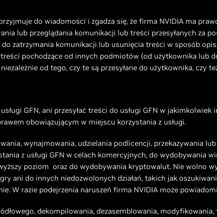
 przyjmuje do wiadomości i zgadza się, że firma NVIDIA ma prawo
nia lub przeglądania komunikacji lub treści przesyłanych za p
 do zatrzymania komunikacji lub usunięcia treści w sposób opis
 treści pochodzące od innych podmiotów (od użytkownika lub d
iezależnie od tego, czy te są przesyłane do użytkownika, czy też
 usługi GFN, ani przesyłać treści do usługi GFN w jakimkolwiek 
prawem obowiązującym w miejscu korzystania z usługi.
dawania, wynajmowania, udzielania podlicencji, przekazywania l
zystania z usługi GFN w celach komercyjnych, do wydobywania w
a wyższy poziom oraz do wydobywania kryptowalut. Nie wolno w
ry ani do innych niedozwolonych działań, takich jak oszukiwani
anie. W razie podejrzenia naruszeń firma NVIDIA może powiado
 źródłowego, dekompilowania, dezasemblowania, modyfikowania