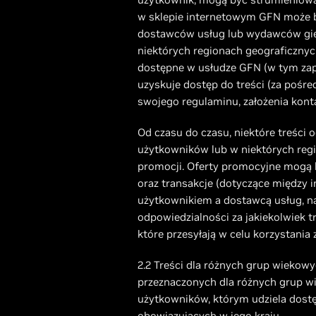
w sklepie internetowym GFN może by
dostawców usług lub wydawców gier 
niektórych regionach geograficznych
dostępne w usłudze GFN (w tym zap
uzyskuje dostęp do treści (za pośr
swojego regulaminu, założenia kont
Od czasu do czasu, niektóre treści
użytkowników lub w niektórych regio
promocji. Oferty promocyjne mogą b
oraz transakcje (dotyczące między 
użytkownikiem a dostawcą usług, na
odpowiedzialności za jakiekolwiek tr
które przesyłają w celu korzystania
2.2 Treści dla różnych grup wiekow
przeznaczonych dla różnych grup wie
użytkowników, którym udziela dost
obowiązujących w jego kraju.