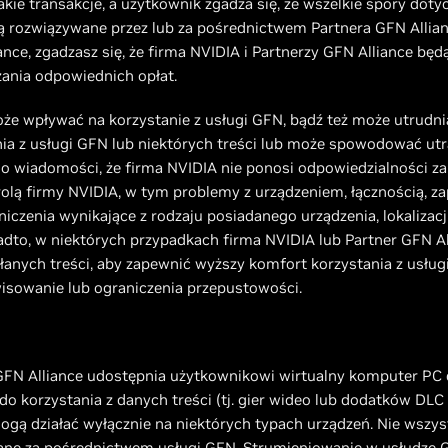
akie transakcje, a użytkownik zgadza się, że wszelkie spory doty
ą rozwiązywane przez lub za pośrednictwem Partnera GFN Allianc
nce, zgadzasz się, że firma NVIDIA i Partnerzy GFN Alliance będą
zania odpowiednich opłat.
że wpływać na korzystanie z usługi GFN, bądź też może utrudni
ia z usługi GFN lub niektórych treści lub może spowodować utra
do wiadomości, że firma NVIDIA nie ponosi odpowiedzialności za: 
rolą firmy NVIDIA, w tym problemy z urządzeniem, łącznością, z
niczenia wynikające z rodzaju posiadanego urządzenia, lokalizac
adto, w niektórych przypadkach firma NVIDIA lub Partner GFN A
łanych treści, aby zapewnić wyższy komfort korzystania z usługi;
wisowanie lub ograniczenia przepustowości.
r GFN Alliance udostępnia użytkownikowi wirtualny komputer PC
o korzystania z danych treści (tj. gier wideo lub dodatków DLC
mogą działać wyłącznie na niektórych typach urządzeń. Nie wszyst
ne za pośrednictwem usługi GFN. Strumieniowanie w usłudze G