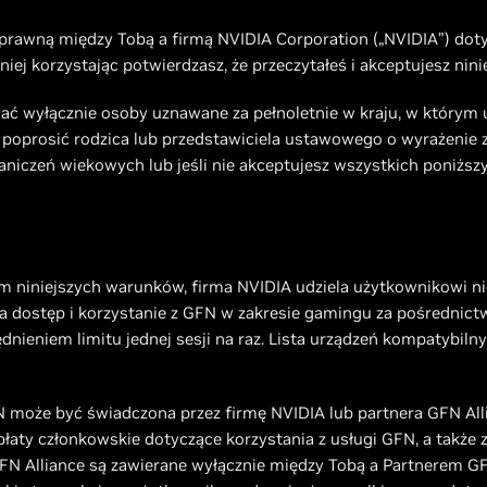
rawną między Tobą a firmą NVIDIA Corporation („NVIDIA”) doty
niej korzystając potwierdzasz, że przeczytałeś i akceptujesz nini
ć wyłącznie osoby uznawane za pełnoletnie w kraju, w którym u
i poprosić rodzica lub przedstawiciela ustawowego o wyrażenie zg
niczeń wiekowych lub jeśli nie akceptujesz wszystkich poniższy
eniem niniejszych warunków, firma NVIDIA udziela użytkownikowi n
i na dostęp i korzystanie z GFN w zakresie gamingu za pośredni
ędnieniem limitu jednej sesji na raz. Lista urządzeń kompatybil
 może być świadczona przez firmę NVIDIA lub partnera GFN Alli
opłaty członkowskie dotyczące korzystania z usługi GFN, a także 
FN Alliance są zawierane wyłącznie między Tobą a Partnerem GF