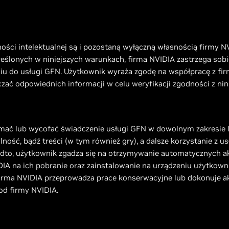
ści intelektualnej są i pozostaną wyłączną własnością firmy NV
ślonych w niniejszych warunkach, firma NVIDIA zastrzega sobie 
iu do usługi GFN. Użytkownik wyraża zgodę na współpracę z fir
ać odpowiednich informacji w celu weryfikacji zgodności z ni
ać lub wycofać świadczenie usługi GFN w dowolnym zakresie lub
ność, bądź treści (w tym również gry), a dalsze korzystanie z u
adto, użytkownik zgadza się na otrzymywanie automatycznych akt
DIA na ich pobranie oraz zainstalowanie na urządzeniu użytko
irma NVIDIA przeprowadza prace konserwacyjne lub dokonuje aktu
od firmy NVIDIA.