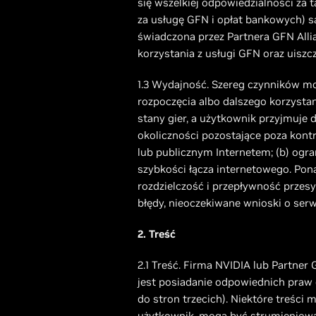
się wszelkiej odpowiedzialności za t
za usługę GFN i opłat bankowych) s
świadczona przez Partnera GFN Allia
korzystania z usługi GFN oraz uiszc
1.3 Wydajność. Szereg czynników mo
rozpoczęcia albo dalszego korzystan
stany gier, a użytkownik przyjmuje 
okoliczności pozostające poza kont
lub publicznym Internetem; (b) ogra
szybkości łącza internetowego. Pon
rozdzielczość i przepływność przesy
błędy, nieoczekiwane wnioski o ser
2. Treść
2.1 Treść. Firma NVIDIA lub Partne
jest posiadanie odpowiednich praw d
do stron trzecich). Niektóre treści 
użytkownik, mogą być strumieniowa