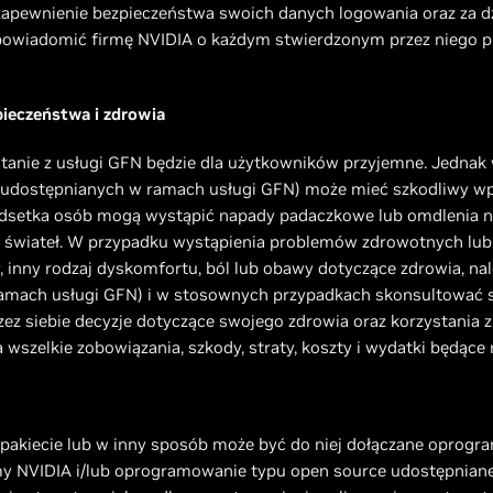
zapewnienie bezpieczeństwa swoich danych logowania oraz za dz
 powiadomić firmę NVIDIA o każdym stwierdzonym przez niego 
pieczeństwa i zdrowia
stanie z usługi GFN będzie dla użytkowników przyjemne. Jednak
ci udostępnianych w ramach usługi GFN) może mieć szkodliwy w
 odsetka osób mogą wystąpić napady padaczkowe lub omdlenia n
 świateł. W przypadku wystąpienia problemów zdrowotnych lub 
 inny rodzaj dyskomfortu, ból lub obawy dotyczące zdrowia, nal
amach usługi GFN) i w stosownych przypadkach skonsultować si
z siebie decyzje dotyczące swojego zdrowia oraz korzystania z
wszelkie zobowiązania, szkody, straty, koszty i wydatki będące 
akiecie lub w inny sposób może być do niej dołączane oprogra
y NVIDIA i/lub oprogramowanie typu open source udostępniane 