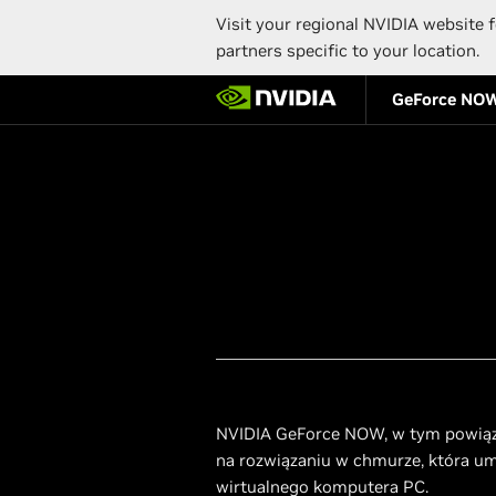
Visit your regional NVIDIA website f
partners specific to your location.
Skip
GeForce NO
to
main
content
NVIDIA GeForce NOW, w tym powiązan
na rozwiązaniu w chmurze, która u
wirtualnego komputera PC.