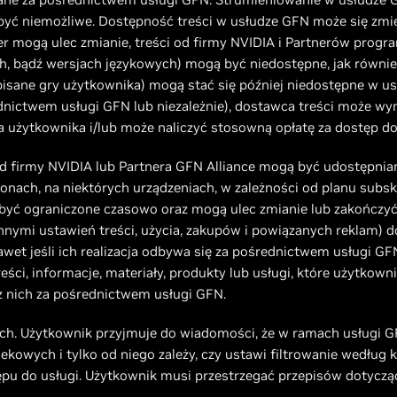
ć niemożliwe. Dostępność treści w usłudze GFN może się zmien
mogą ulec zmianie, treści od firmy NVIDIA i Partnerów progra
, bądź wersjach językowych) mogą być niedostępne, jak również 
isane gry użytkownika) mogą stać się później niedostępne w u
ednictwem usługi GFN lub niezależnie), dostawca treści może 
a użytkownika i/lub może naliczyć stosowną opłatę za dostęp do
 od firmy NVIDIA lub Partnera GFN Alliance mogą być udostępnia
nach, na niektórych urządzeniach, w zależności od planu subskr
yć ograniczone czasowo oraz mogą ulec zmianie lub zakończyć 
innymi ustawień treści, użycia, zakupów i powiązanych reklam)
wet jeśli ich realizacja odbywa się za pośrednictwem usługi GF
eści, informacje, materiały, produkty lub usługi, które użytkown
 z nich za pośrednictwem usługi GFN.
ych. Użytkownik przyjmuje do wiadomości, że w ramach usługi GF
kowych i tylko od niego zależy, czy ustawi filtrowanie według 
ępu do usługi. Użytkownik musi przestrzegać przepisów dotyczą