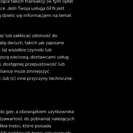
czące takich transakcji (w tym opłat
e. Jeśli Twoja usługa GFN jest
 dzielić się informacjami na temat
ać lub zakłócać zdolność do
tę danych, takich jak zapisane
(a) wszelkie czynniki lub
aporą sieciową, dostawcami usług
ji, dostępnej przepustowość lub
lliance może zmniejszyć
 lub (c) inne przyczyny techniczne,
 do gier, a obowiązkiem użytkownika
 (zawartość do pobrania) należących
kie treści, które posiada
FN niektórych treści zakupionych