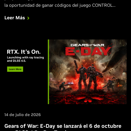
la oportunidad de ganar códigos del juego CONTROL
Resonant y una GPU personalizada, a través de NVIDIA App
Leer Más
puedes obtener una suscripción gratuita de 3 meses a
Discord Nitro.
14 de julio de 2026
Gears of War: E-Day se lanzará el 6 de octubre