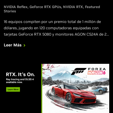
NVIDIA Reflex
GeForce RTX GPUs
NVIDIA RTX
Featured
Stories
16 equipos compiten por un premio total de 1 millón de
dólares, jugando en 120 computadoras equipadas con
tarjetas GeForce RTX 5080 y monitores AGON CS24A de 24
pulgadas y 610 Hz, en su edición especial de Counter-Strike
Leer Más
2.