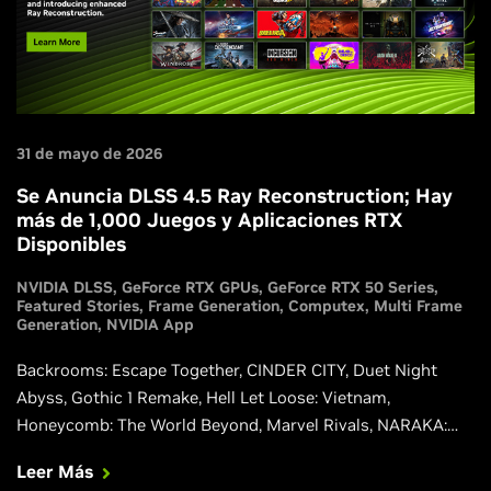
31 de mayo de 2026
Se Anuncia DLSS 4.5 Ray Reconstruction; Hay
más de 1,000 Juegos y Aplicaciones RTX
Disponibles
NVIDIA DLSS
GeForce RTX GPUs
GeForce RTX 50 Series
Featured Stories
Frame Generation
Computex
Multi Frame
Generation
NVIDIA App
Backrooms: Escape Together, CINDER CITY, Duet Night
Abyss, Gothic 1 Remake, Hell Let Loose: Vietnam,
Honeycomb: The World Beyond, Marvel Rivals, NARAKA:
BLADEPOINT, Phantom Blade Zero, Squad y Where Winds
Leer Más
Meet se están actualizando para ofrecer integraciones