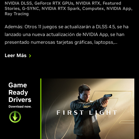
NVIDIA DLSS
GeForce RTX GPUs
NVIDIA RTX
Featured
Stories
G-SYNC
NVIDIA RTX Spark
Computex
NVIDIA App
Ray Tracing
Además: Otros 11 juegos se actualizarán a DLSS 4.5, se ha
lanzado una nueva actualización de NVIDIA App, se han
presentado numerosas tarjetas gráficas, laptopss,
desktops y pantallas compatibles con G-SYNC de socios, y
Leer Más
los agentes de IA locales ahora son más rápidos,
inteligentes y seguros en todo el ecosistema RTX y DGX.
Honeycomb: The World Beyond se estrena con DLSS 4.5