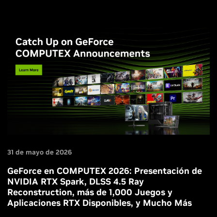
nativas de nuestras últimas funciones de DLSS 4.5,
incluyendo la Super Resolution basada en transformers de
2.ª generación y la Dynamic Multi Frame Generation. Si te
desplazas con frecuencia, necesitas instalar una PC
compacta en algún lugar como la cabina de un camión, o
simplemente quieres minimizar el espacio que ocupa tu
PC, la ZOTAC MAGNUS One Ultra podría ser la solución
perfecta para ti, y es más fácil de configurar que una PC
SFF completa de montaje propio.
31 de mayo de 2026
GeForce en COMPUTEX 2026: Presentación de
NVIDIA RTX Spark, DLSS 4.5 Ray
Reconstruction, más de 1,000 Juegos y
Aplicaciones RTX Disponibles, y Mucho Más