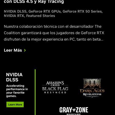
con DLSS 4.5 y Ray Tracing
NVIDIA DLSS
GeForce RTX GPUs
GeForce RTX 50 Series
NVIDIA RTX
Featured Stories
Nuestra colaboración técnica con el desarrollador The
Coalition garantizará que los jugadores de GeForce RTX
disfruten de la mejor experiencia en PC, tanto en beta
abierta de acceso anticipado del 6 de agosto como en el
Leer Más
juego completo.