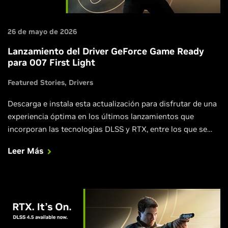
26 de mayo de 2026
Lanzamiento del Driver GeForce Game Ready
para 007 First Light
Featured Stories
Drivers
Descarga e instala esta actualización para disfrutar de una
experiencia óptima en los últimos lanzamientos que
incorporan las tecnologías DLSS y RTX, entre los que se
incluyen 007 First Light, LEGO® Batman™: Legacy of the
Leer Más
Dark Knight, EA SPORTS™ F1® 25: 2026 Season Pack y
World of Tanks: HEAT.