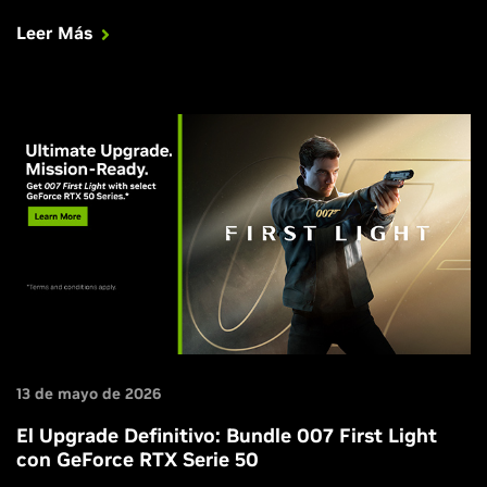
través de NVIDIA app. Además, Directive 8020 y Subnautica
Leer Más
2 se lanzan esta semana con DLSS, y Blades of Fire
incorpora DLSS en su gran actualización v2.0.
13 de mayo de 2026
El Upgrade Definitivo: Bundle 007 First Light
con GeForce RTX Serie 50