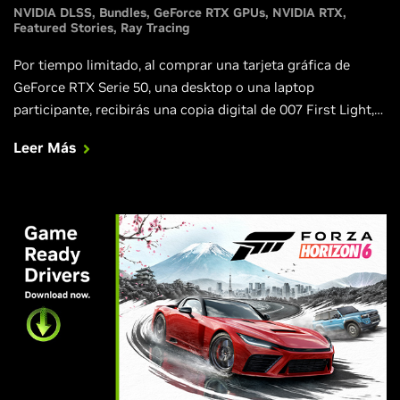
NVIDIA DLSS
Bundles
GeForce RTX GPUs
NVIDIA RTX
Featured Stories
Ray Tracing
Por tiempo limitado, al comprar una tarjeta gráfica de
GeForce RTX Serie 50, una desktop o una laptop
participante, recibirás una copia digital de 007 First Light,
mejorada con DLSS 4.5 Dynamic Multi Frame Generation,
Leer Más
DLSS Ray Reconstruction, NVIDIA Reflex e increíbles
efectos de path tracing.