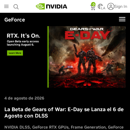
Skip
0
Sign In
to
LA
main
GeForce
content
4 de agosto de 2026
La Beta de Gears of War: E-Day se Lanza el 6 de
Agosto con DLSS
NVIDIA DLSS
GeForce RTX GPUs
Frame Generation
GeForce