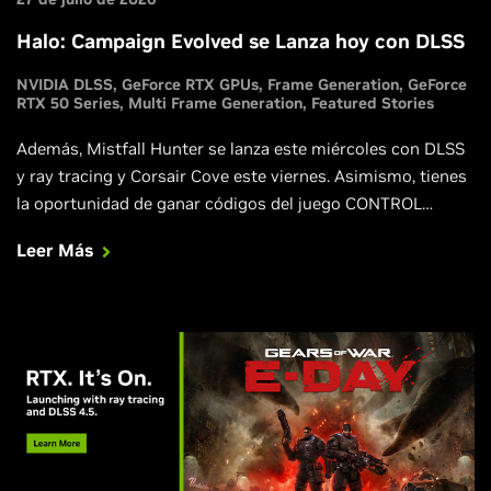
Halo: Campaign Evolved se Lanza hoy con DLSS
NVIDIA DLSS
GeForce RTX GPUs
Frame Generation
GeForce
RTX 50 Series
Multi Frame Generation
Featured Stories
Además, Mistfall Hunter se lanza este miércoles con DLSS
y ray tracing y Corsair Cove este viernes. Asimismo, tienes
la oportunidad de ganar códigos del juego CONTROL
Resonant y una GPU personalizada, a través de NVIDIA App
Leer Más
puedes obtener una suscripción gratuita de 3 meses a
Discord Nitro.