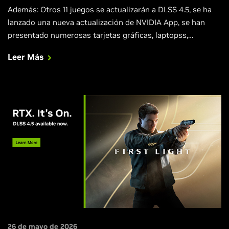
Además: Otros 11 juegos se actualizarán a DLSS 4.5, se ha
lanzado una nueva actualización de NVIDIA App, se han
presentado numerosas tarjetas gráficas, laptopss,
desktops y pantallas compatibles con G-SYNC de socios, y
Leer Más
los agentes de IA locales ahora son más rápidos,
inteligentes y seguros en todo el ecosistema RTX y DGX.
Honeycomb: The World Beyond se estrena con DLSS 4.5
26 de mayo de 2026