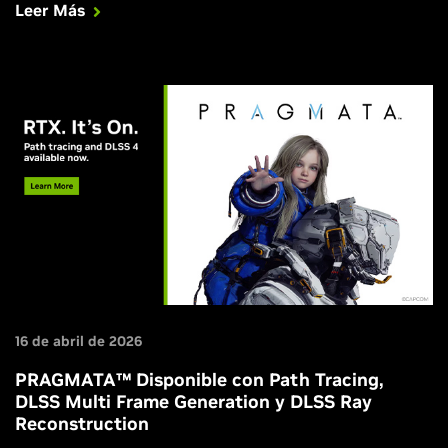
Leer Más
Frame Generation; Sudden Strike 5 se lanza con DLSS
Super Resolution; y Atomic Heart: Blood On Crystal
disponible con DLSS.
16 de abril de 2026
PRAGMATA™ Disponible con Path Tracing,
DLSS Multi Frame Generation y DLSS Ray
Reconstruction