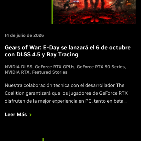
14 de julio de 2026
Gears of War: E-Day se lanzará el 6 de octubre
con DLSS 4.5 y Ray Tracing
NVIDIA DLSS
GeForce RTX GPUs
GeForce RTX 50 Series
NVIDIA RTX
Featured Stories
Nuestra colaboración técnica con el desarrollador The
Coalition garantizará que los jugadores de GeForce RTX
disfruten de la mejor experiencia en PC, tanto en beta
abierta de acceso anticipado del 6 de agosto como en el
Leer Más
juego completo.