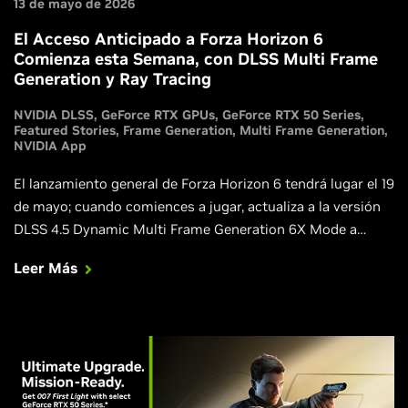
13 de mayo de 2026
El Acceso Anticipado a Forza Horizon 6
Comienza esta Semana, con DLSS Multi Frame
Generation y Ray Tracing
NVIDIA DLSS
GeForce RTX GPUs
GeForce RTX 50 Series
Featured Stories
Frame Generation
Multi Frame Generation
NVIDIA App
El lanzamiento general de Forza Horizon 6 tendrá lugar el 19
de mayo; cuando comiences a jugar, actualiza a la versión
DLSS 4.5 Dynamic Multi Frame Generation 6X Mode a
través de NVIDIA app. Además, Directive 8020 y Subnautica
Leer Más
2 se lanzan esta semana con DLSS, y Blades of Fire
incorpora DLSS en su gran actualización v2.0.