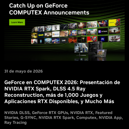
desplazas con frecuencia, necesitas instalar una PC
compacta en algún lugar como la cabina de un camión, o
simplemente quieres minimizar el espacio que ocupa tu
PC, la ZOTAC MAGNUS One Ultra podría ser la solución
perfecta para ti, y es más fácil de configurar que una PC
SFF completa de montaje propio.
31 de mayo de 2026
GeForce en COMPUTEX 2026: Presentación de
NVIDIA RTX Spark, DLSS 4.5 Ray
Reconstruction, más de 1,000 Juegos y
Aplicaciones RTX Disponibles, y Mucho Más
NVIDIA DLSS
GeForce RTX GPUs
NVIDIA RTX
Featured
Stories
G-SYNC
NVIDIA RTX Spark
Computex
NVIDIA App
Ray Tracing