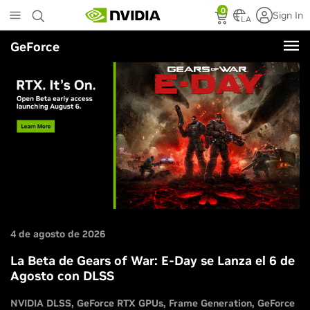
Skip
0
Sign In
to
LA
main
GeForce
content
4 de agosto de 2026
La Beta de Gears of War: E-Day se Lanza el 6 de
Agosto con DLSS
NVIDIA DLSS
GeForce RTX GPUs
Frame Generation
GeForce