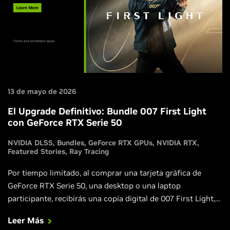
13 de mayo de 2026
El Upgrade Definitivo: Bundle 007 First Light
con GeForce RTX Serie 50
NVIDIA DLSS
Bundles
GeForce RTX GPUs
NVIDIA RTX
Featured Stories
Ray Tracing
Por tiempo limitado, al comprar una tarjeta gráfica de
GeForce RTX Serie 50, una desktop o una laptop
participante, recibirás una copia digital de 007 First Light,
mejorada con DLSS 4.5 Dynamic Multi Frame Generation,
Leer Más
DLSS Ray Reconstruction, NVIDIA Reflex e increíbles