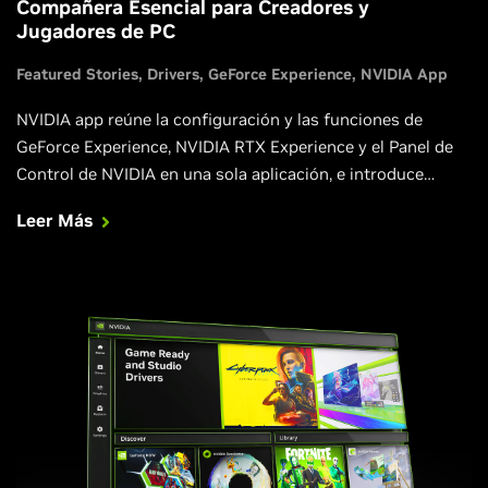
Compañera Esencial para Creadores y
Jugadores de PC
Featured Stories
Drivers
GeForce Experience
NVIDIA App
NVIDIA app reúne la configuración y las funciones de
GeForce Experience, NVIDIA RTX Experience y el Panel de
Control de NVIDIA en una sola aplicación, e introduce
nuevas mejoras que enriquecen aún más tus juegos, la
Leer Más
creación, la reproducción de video y el trabajo.