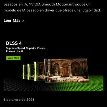
basados en IA, NVIDIA Smooth Motion introduce un
modelo de IA basado en driver que ofrece una jugabilidad
más fluida en muchos juegos al inferir un fotograma
Leer Más
adicional entre dos fotogramas renderizados, y ahora están
disponibles las opciones del Panel de Control para la
opción Optimus Avanzado y la gestión de Pantallas
Múltiples.
6 de enero de 2025