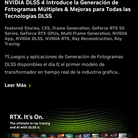
NVIDIA DLSS 4 Introduce la Generación de
Fotogramas Múltiples & Mejoras para Todas las
Tecnologías DLSS
Featured Stories
CES
Frame Generation
GeForce RTX 50
Series
GeForce RTX GPUs
Multi Frame Generation
NVIDIA
App
NVIDIA DLSS
NVIDIA RTX
Ray Reconstruction
Ray
Tracing
75 juegos y aplicaciones de Generación de Fotogramas
DLSS disponibles el día 0; el primer modelo de
transformador en tiempo real de la industria gráfica
mejora la calidad de imagen para Reconstrucción de Rayos
Leer Más
DLSS, Super Resolución y DLAA.