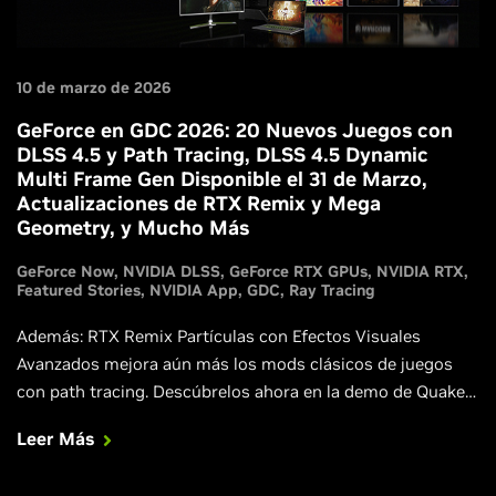
10 de marzo de 2026
GeForce en GDC 2026: 20 Nuevos Juegos con
DLSS 4.5 y Path Tracing, DLSS 4.5 Dynamic
Multi Frame Gen Disponible el 31 de Marzo,
Actualizaciones de RTX Remix y Mega
Geometry, y Mucho Más
GeForce Now
NVIDIA DLSS
GeForce RTX GPUs
NVIDIA RTX
Featured Stories
NVIDIA App
GDC
Ray Tracing
Además: RTX Remix Partículas con Efectos Visuales
Avanzados mejora aún más los mods clásicos de juegos
con path tracing. Descúbrelos ahora en la demo de Quake
III Arena RTX. Lanzamiento del nuevo Driver Game Ready.
Leer Más
GeForce NOW llega a los cascos de realidad virtual. ¡Y
mucho más!