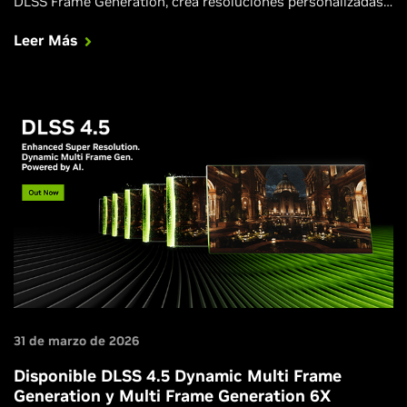
DLSS Frame Generation, crea resoluciones personalizadas
en NVIDIA app y reconstruye los sombreadores de DirectX
Leer Más
12 tras una actualización del driver, lo que acelera los
tiempos de carga.
31 de marzo de 2026
Disponible DLSS 4.5 Dynamic Multi Frame
Generation y Multi Frame Generation 6X