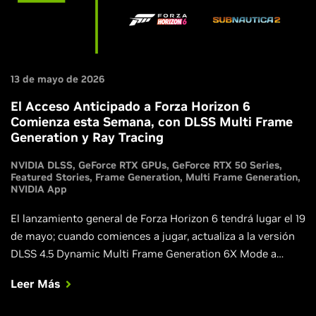
13 de mayo de 2026
El Acceso Anticipado a Forza Horizon 6
Comienza esta Semana, con DLSS Multi Frame
Generation y Ray Tracing
NVIDIA DLSS
GeForce RTX GPUs
GeForce RTX 50 Series
Featured Stories
Frame Generation
Multi Frame Generation
NVIDIA App
El lanzamiento general de Forza Horizon 6 tendrá lugar el 19
de mayo; cuando comiences a jugar, actualiza a la versión
DLSS 4.5 Dynamic Multi Frame Generation 6X Mode a
través de NVIDIA app. Además, Directive 8020 y Subnautica
Leer Más
2 se lanzan esta semana con DLSS, y Blades of Fire
incorpora DLSS en su gran actualización v2.0.