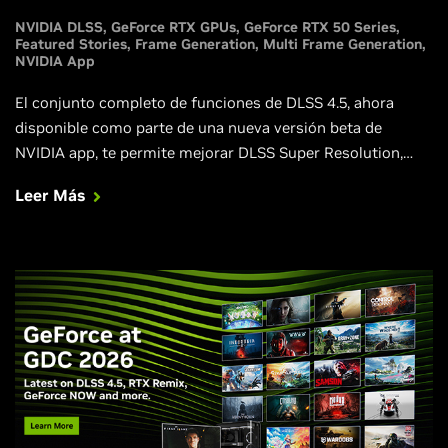
NVIDIA DLSS
GeForce RTX GPUs
GeForce RTX 50 Series
Featured Stories
Frame Generation
Multi Frame Generation
NVIDIA App
El conjunto completo de funciones de DLSS 4.5, ahora
disponible como parte de una nueva versión beta de
NVIDIA app, te permite mejorar DLSS Super Resolution,
Frame Generation y Multi Frame Generation con nuevas
Leer Más
funciones, optimizaciones y mejoras.