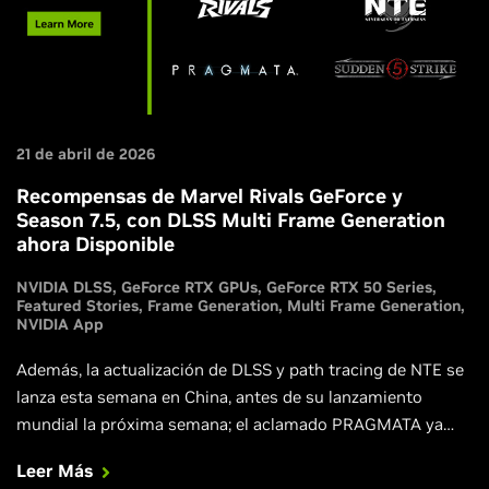
21 de abril de 2026
Recompensas de Marvel Rivals GeForce y
Season 7.5, con DLSS Multi Frame Generation
ahora Disponible
NVIDIA DLSS
GeForce RTX GPUs
GeForce RTX 50 Series
Featured Stories
Frame Generation
Multi Frame Generation
NVIDIA App
Además, la actualización de DLSS y path tracing de NTE se
lanza esta semana en China, antes de su lanzamiento
mundial la próxima semana; el aclamado PRAGMATA ya
está disponible; '83 se lanza esta semana con DLSS Multi
Leer Más
Frame Generation; Sudden Strike 5 se lanza con DLSS