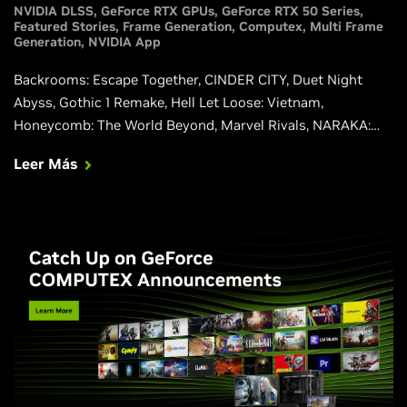
NVIDIA DLSS
GeForce RTX GPUs
GeForce RTX 50 Series
Featured Stories
Frame Generation
Computex
Multi Frame
Generation
NVIDIA App
Backrooms: Escape Together, CINDER CITY, Duet Night
Abyss, Gothic 1 Remake, Hell Let Loose: Vietnam,
Honeycomb: The World Beyond, Marvel Rivals, NARAKA:
BLADEPOINT, Phantom Blade Zero, Squad y Where Winds
Leer Más
Meet se están actualizando para ofrecer integraciones
nativas de nuestras últimas funciones de DLSS 4.5,
incluyendo la Super Resolution basada en transformers de
2.ª generación y la Dynamic Multi Frame Generation. Si te
desplazas con frecuencia, necesitas instalar una PC
compacta en algún lugar como la cabina de un camión, o
simplemente quieres minimizar el espacio que ocupa tu
PC, la ZOTAC MAGNUS One Ultra podría ser la solución
perfecta para ti, y es más fácil de configurar que una PC
SFF completa de montaje propio.