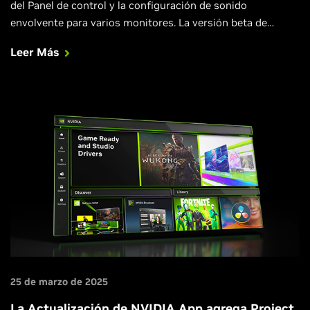
del Panel de control y la configuración de sonido
envolvente para varios monitores. La versión beta de
acceso anticipado estará disponible a partir de las 9:00 a.
Leer Más
m. (hora del Pacífico) del 19 de agosto.
25 de marzo de 2025
La Actualización de NVIDIA App agrega Project