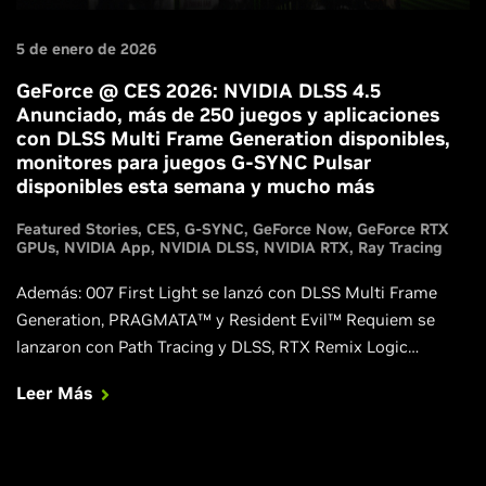
5 de enero de 2026
GeForce @ CES 2026: NVIDIA DLSS 4.5
Anunciado, más de 250 juegos y aplicaciones
con DLSS Multi Frame Generation disponibles,
monitores para juegos G-SYNC Pulsar
disponibles esta semana y mucho más
Featured Stories
CES
G-SYNC
GeForce Now
GeForce RTX
GPUs
NVIDIA App
NVIDIA DLSS
NVIDIA RTX
Ray Tracing
Además: 007 First Light se lanzó con DLSS Multi Frame
Generation, PRAGMATA™ y Resident Evil™ Requiem se
lanzaron con Path Tracing y DLSS, RTX Remix Logic
permite a los modders crear efectos dinámicos y
Leer Más
espectaculares en clásicos remasterizados, y los juegos
GeForce RTX llegan a más dispositivos con GeForce NOW.