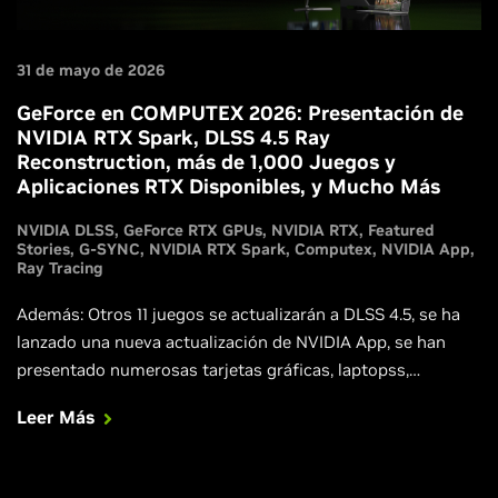
31 de mayo de 2026
GeForce en COMPUTEX 2026: Presentación de
NVIDIA RTX Spark, DLSS 4.5 Ray
Reconstruction, más de 1,000 Juegos y
Aplicaciones RTX Disponibles, y Mucho Más
NVIDIA DLSS
GeForce RTX GPUs
NVIDIA RTX
Featured
Stories
G-SYNC
NVIDIA RTX Spark
Computex
NVIDIA App
Ray Tracing
Además: Otros 11 juegos se actualizarán a DLSS 4.5, se ha
lanzado una nueva actualización de NVIDIA App, se han
presentado numerosas tarjetas gráficas, laptopss,
desktops y pantallas compatibles con G-SYNC de socios, y
Leer Más
los agentes de IA locales ahora son más rápidos,
inteligentes y seguros en todo el ecosistema RTX y DGX.
Honeycomb: The World Beyond se estrena con DLSS 4.5