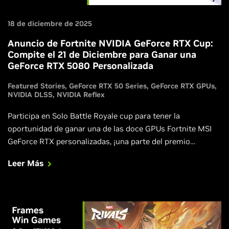
18 de diciembre de 2025
Anuncio de Fortnite NVIDIA GeForce RTX Cup:
Compite el 21 de Diciembre para Ganar una
GeForce RTX 5080 Personalizada
Featured Stories
GeForce RTX 50 Series
GeForce RTX GPUs
NVIDIA DLSS
NVIDIA Reflex
Participa en Solo Battle Royale cup para tener la
oportunidad de ganar una de las doce GPUs Fortnite MSI
GeForce RTX personalizadas, ¡una parte del premio
acumulado de $100,000 y un accesorio back bling! dentro
Leer Más
del juego.