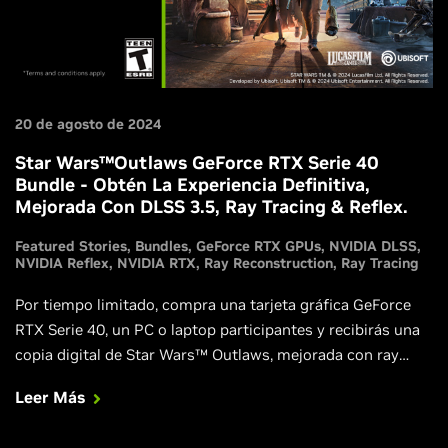
20 de agosto de 2024
Star Wars™Outlaws GeForce RTX Serie 40
Bundle - Obtén La Experiencia Definitiva,
Mejorada Con DLSS 3.5, Ray Tracing & Reflex.
Featured Stories
Bundles
GeForce RTX GPUs
NVIDIA DLSS
NVIDIA Reflex
NVIDIA RTX
Ray Reconstruction
Ray Tracing
Por tiempo limitado, compra una tarjeta gráfica GeForce
RTX Serie 40, un PC o laptop participantes y recibirás una
copia digital de Star Wars™ Outlaws, mejorada con ray
tracing, Reflex y NVIDIA DLSS 3.5 con Reconstrucción de
Leer Más
Rayos.