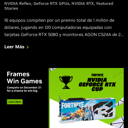
NVIDIA Reflex
GeForce RTX GPUs
NVIDIA RTX
Featured
Stories
16 equipos compiten por un premio total de 1 millón de
dólares, jugando en 120 computadoras equipadas con
tarjetas GeForce RTX 5080 y monitores AGON CS24A de 24
pulgadas y 610 Hz, en su edición especial de Counter-Strike
Leer Más
2.