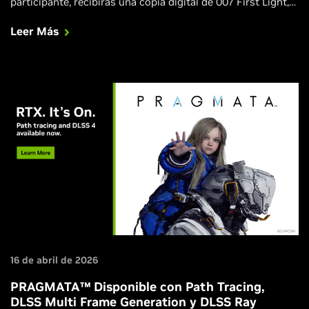
participante, recibirás una copia digital de 007 First Light,
mejorada con DLSS 4.5 Dynamic Multi Frame Generation,
Leer Más
DLSS Ray Reconstruction, NVIDIA Reflex e increíbles
efectos de path tracing.
16 de abril de 2026
PRAGMATA™ Disponible con Path Tracing,
DLSS Multi Frame Generation y DLSS Ray