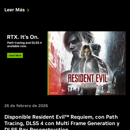
III Arena RTX. Lanzamiento del nuevo Driver Game Ready.
Leer Más
GeForce NOW llega a los cascos de realidad virtual. ¡Y
mucho más!
26 de febrero de 2026
Disponible Resident Evil™ Requiem, con Path
Tracing, DLSS 4 con Multi Frame Generation y
DLSS Ray Reconstruction