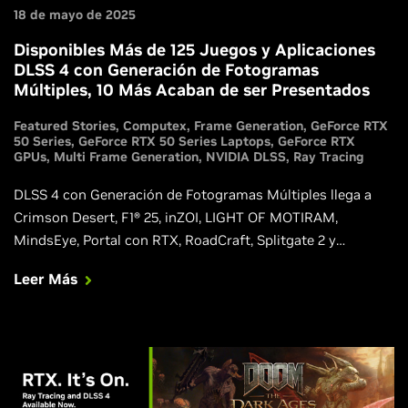
18 de mayo de 2025
Disponibles Más de 125 Juegos y Aplicaciones
DLSS 4 con Generación de Fotogramas
Múltiples, 10 Más Acaban de ser Presentados
Featured Stories
Computex
Frame Generation
GeForce RTX
50 Series
GeForce RTX 50 Series Laptops
GeForce RTX
GPUs
Multi Frame Generation
NVIDIA DLSS
Ray Tracing
DLSS 4 con Generación de Fotogramas Múltiples llega a
Crimson Desert, F1® 25, inZOI, LIGHT OF MOTIRAM,
MindsEye, Portal con RTX, RoadCraft, Splitgate 2 y
WUCHANG: Fallen Feathers. Obtén más información y mira
Leer Más
los nuevos videos exclusivos de DLSS 4.