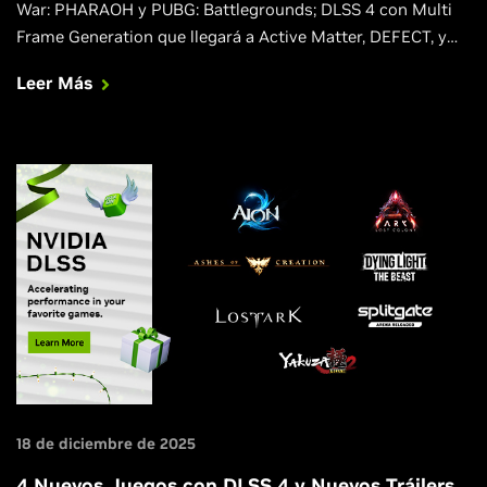
War: PHARAOH y PUBG: Battlegrounds; DLSS 4 con Multi
Frame Generation que llegará a Active Matter, DEFECT, y
Screamer; echa un vistazo a un nuevo y exclusivo tráiler de
Leer Más
Resident Evil™ Requiem con path traced.
18 de diciembre de 2025
4 Nuevos Juegos con DLSS 4 y Nuevos Tráilers