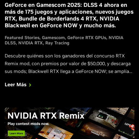
GeForce en Gamescom 2025: DLSS 4 ahora en
más de 175 juegos y aplicaciones, nuevos juegos
RTX, Bundle de Borderlands 4 RTX, NVIDIA
Blackwell en GeForce NOW y mucho más.
Featured Stories
Gamescom
GeForce RTX GPUs
NVIDIA
DLSS
NVIDIA RTX
Ray Tracing
Descubre quiénes son los ganadores del concurso RTX
Remix mod, con premios por valor de $50,000, y descarga
sus mods; Blackwell RTX llega a GeForce NOW; se amplían
las capacidades del Project G-Assist; el Acceso Prioritario
Leer Más
Verificado llega a Europa; ya está disponible la recompensa
Marvel Rivals GeForce a través de NVIDIA app.