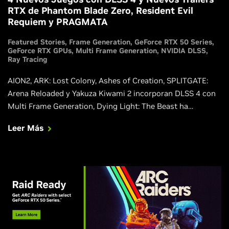
RTX de Phantom Blade Zero, Resident Evil
Requiem y PRAGMATA
Featured Stories
Frame Generation
GeForce RTX 50 Series
GeForce RTX GPUs
Multi Frame Generation
NVIDIA DLSS
Ray Tracing
AION2, ARK: Lost Colony, Ashes of Creation, SPLITGATE:
Arena Reloaded y Yakuza Kiwami 2 incorporan DLSS 4 con
Multi Frame Generation, Dying Light: The Beast ha
introducido efectos de ray tracing y Lost Ark ahora
Leer Más
compatible con DLSS Super Resolution.