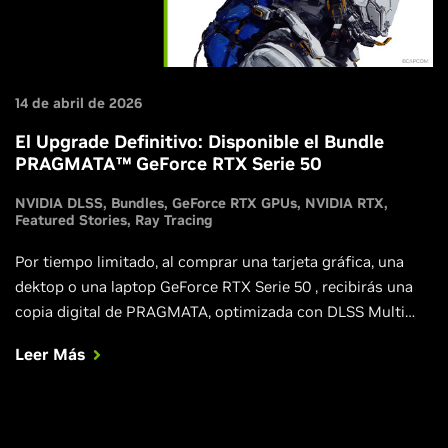
14 de abril de 2026
El Upgrade Definitivo: Disponible el Bundle
PRAGMATA™ GeForce RTX Serie 50
NVIDIA DLSS
Bundles
GeForce RTX GPUs
NVIDIA RTX
Featured Stories
Ray Tracing
Por tiempo limitado, al comprar una tarjeta gráfica, una
dektop o una laptop GeForce RTX Serie 50 , recibirás una
copia digital de PRAGMATA, optimizada con DLSS Multi
Frame Generation, DLSS Ray Reconstruction, NVIDIA Reflex
Leer Más
y path tracing.