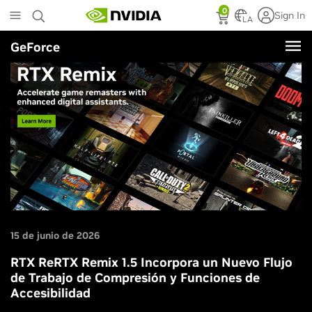
Skip
0
Sign In
to
LA
main
GeForce
content
15 de junio de 2026
RTX ReRTX Remix 1.5 Incorpora un Nuevo Flujo
de Trabajo de Compresión y Funciones de
Accesibilidad