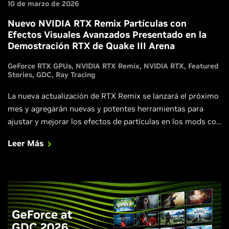
10 de marzo de 2026
Nuevo NVIDIA RTX Remix Partículas con
Efectos Visuales Avanzados Presentado en la
Demostración RTX de Quake III Arena
GeForce RTX GPUs
NVIDIA RTX Remix
NVIDIA RTX
Featured
Stories
GDC
Ray Tracing
La nueva actualización de RTX Remix se lanzará el próximo
mes y agregarán nuevas y potentes herramientas para
ajustar y mejorar los efectos de partículas en los mods con
path tracing para juegos clásicos. Echa un primer vistazo
Leer Más
descargando hoy mismo la demo del mod RTX de Quake III
Arena.