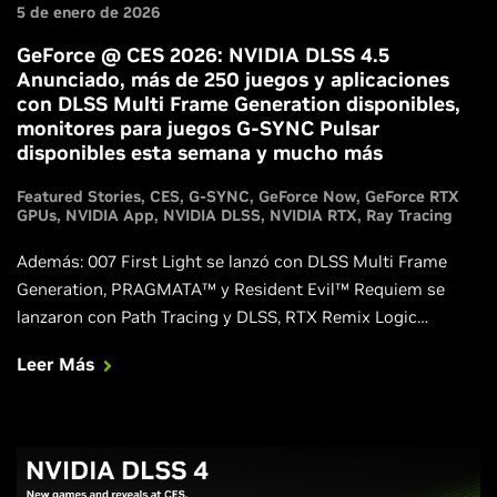
5 de enero de 2026
GeForce @ CES 2026: NVIDIA DLSS 4.5
Anunciado, más de 250 juegos y aplicaciones
con DLSS Multi Frame Generation disponibles,
monitores para juegos G-SYNC Pulsar
disponibles esta semana y mucho más
Featured Stories
CES
G-SYNC
GeForce Now
GeForce RTX
GPUs
NVIDIA App
NVIDIA DLSS
NVIDIA RTX
Ray Tracing
Además: 007 First Light se lanzó con DLSS Multi Frame
Generation, PRAGMATA™ y Resident Evil™ Requiem se
lanzaron con Path Tracing y DLSS, RTX Remix Logic
permite a los modders crear efectos dinámicos y
Leer Más
espectaculares en clásicos remasterizados, y los juegos
GeForce RTX llegan a más dispositivos con GeForce NOW.