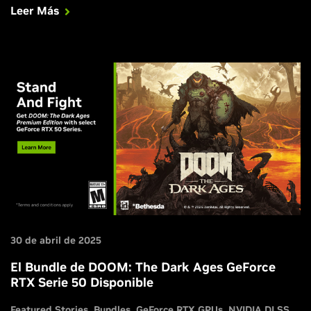
Leer Más
ray tracing, y en un futuro próximo, con trazado de rutas y
Reconstrucción de Rayos DLSS.
30 de abril de 2025
El Bundle de DOOM: The Dark Ages GeForce
RTX Serie 50 Disponible
Featured Stories
Bundles
GeForce RTX GPUs
NVIDIA DLSS