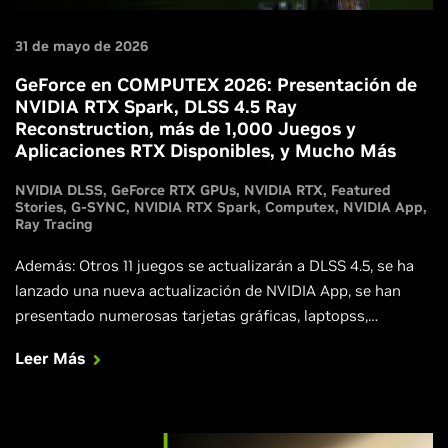
31 de mayo de 2026
GeForce en COMPUTEX 2026: Presentación de
NVIDIA RTX Spark, DLSS 4.5 Ray
Reconstruction, más de 1,000 Juegos y
Aplicaciones RTX Disponibles, y Mucho Más
NVIDIA DLSS
GeForce RTX GPUs
NVIDIA RTX
Featured
Stories
G-SYNC
NVIDIA RTX Spark
Computex
NVIDIA App
Ray Tracing
Además: Otros 11 juegos se actualizarán a DLSS 4.5, se ha
lanzado una nueva actualización de NVIDIA App, se han
presentado numerosas tarjetas gráficas, laptopss,
desktops y pantallas compatibles con G-SYNC de socios, y
Leer Más
los agentes de IA locales ahora son más rápidos,
inteligentes y seguros en todo el ecosistema RTX y DGX.
Honeycomb: The World Beyond se estrena con DLSS 4.5