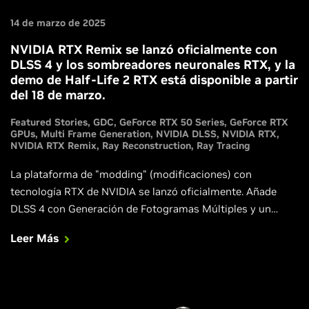
14 de marzo de 2025
NVIDIA RTX Remix se lanzó oficialmente con
DLSS 4 y los sombreadores neuronales RTX, y la
demo de Half-Life 2 RTX está disponible a partir
del 18 de marzo.
Featured Stories
GDC
GeForce RTX 50 Series
GeForce RTX
GPUs
Multi Frame Generation
NVIDIA DLSS
NVIDIA RTX
NVIDIA RTX Remix
Ray Reconstruction
Ray Tracing
La plataforma de "modding" (modificaciones) con
tecnología RTX de NVIDIA se lanzó oficialmente. Añade
DLSS 4 con Generación de Fotogramas Múltiples y un
conjunto completo de tecnología de Renderizado Neuronal
Leer Más
RTX para multiplicar el desempeño, lo que permite a los
"modders" (modificadores) llevar mundos y personajes
más hermosos a sus remasterizaciones con ray tracing de
títulos clásicos.