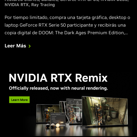
NVIDIA RTX
Ray Tracing
Por tiempo limitado, compra una tarjeta gráfica, desktop o
laptop GeForce RTX Serie 50 participante y recibirás una
copia digital de DOOM: The Dark Ages Premium Edition,
que te permitirá jugar a este increíble juego a partir del 13
Leer Más
de mayo con Generación de Fotogramas Múltiples DLSS,
NVIDIA Reflex y ray tracing.