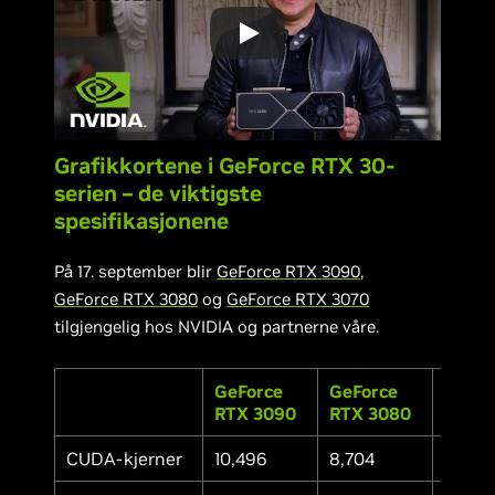
Grafikkortene i GeForce RTX 30-
serien – de viktigste
spesifikasjonene
På 17. september blir
GeForce RTX 3090
,
GeForce RTX 3080
og
GeForce RTX 3070
tilgjengelig hos NVIDIA og partnerne våre.
GeForce
GeForce
GeFor
RTX 3090
RTX 3080
RTX 3
CUDA-kjerner
10,496
8,704
5,888