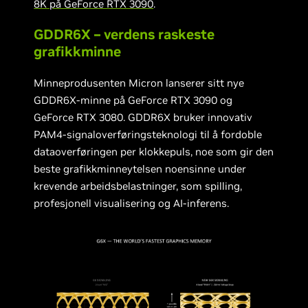
8K på GeForce RTX 3090
.
GDDR6X – verdens raskeste
grafikkminne
Minneprodusenten Micron lanserer sitt nye
GDDR6X-minne på GeForce RTX 3090 og
GeForce RTX 3080. GDDR6X bruker innovativ
PAM4-signaloverføringsteknologi til å fordoble
dataoverføringen per klokkepuls, noe som gir den
beste grafikkminneytelsen noensinne under
krevende arbeidsbelastninger, som spilling,
profesjonell visualisering og AI-inferens.