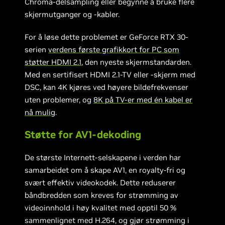
Chroma-delsampling eller begynne å bruke flere
skjermutganger og -kabler.
For å løse dette problemet er GeForce RTX 30-
serien
verdens første grafikkort for PC som
støtter HDMI 2.1
, den nyeste skjermstandarden.
Med en sertifisert HDMI 2.1-TV eller -skjerm med
DSC, kan 4K kjøres ved høyere bildefrekvenser
uten problemer, og
8K på TV-er med én kabel er
nå mulig
.
Støtte for AV1-dekoding
De største Internett-selskapene i verden har
samarbeidet om å skape AV1, en royalty-fri og
svært effektiv videokodek. Dette reduserer
båndbredden som kreves for strømming av
videoinnhold i høy kvalitet med opptil 50 %
sammenlignet med H.264, og gjør strømming i