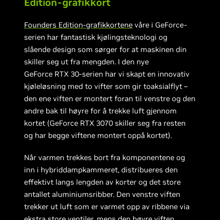
Edition-grafikkort
Founders Edition-grafikkortene
våre i GeForce-
serien har fantastisk kjølingsteknologi og
slående design som sørger for at maskinen din
skiller seg ut fra mengden. I den nye
GeForce RTX 30-serien har vi skapt en innovativ
kjøleløsning med to vifter som gir toaksialflyt –
den ene viften er montert foran til venstre og den
andre bak til høyre for å trekke luft gjennom
kortet (GeForce RTX 3070 skiller seg fra resten
og har begge viftene montert oppå kortet).
Når varmen trekkes bort fra komponentene og
inn i hybriddampkammeret, distribueres den
effektivt langs lengden av korter og det store
antallet aluminiumsribber. Den venstre viften
trekker ut luft som er varmet opp av ribbene via
ekstra store ventiler, mens den høyre viften