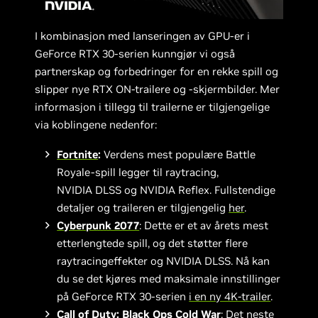
I kombinasjon med lanseringen av GPU-er i
GeForce RTX 30-serien kunngjør vi også
partnerskap og forbedringer for en rekke spill og
slipper nye RTX ON-trailere og -skjermbilder. Mer
informasjon i tillegg til trailerne er tilgjengelige
via koblingene nedenfor:
Fortnite
:
Verdens mest populære Battle
Royale-spill legger til raytracing,
NVIDIA DLSS og NVIDIA Reflex. Fullstendige
detaljer og traileren er tilgjengelig
her
.
Cyberpunk 2077
: Dette er et av årets mest
etterlengtede spill, og det støtter flere
raytracingeffekter og NVIDIA DLSS. Nå kan
du se det kjøres med maksimale innstillinger
på GeForce RTX 30-serien
i en ny 4K-trailer
.
Call of Duty: Black Ops Cold War
: Det neste