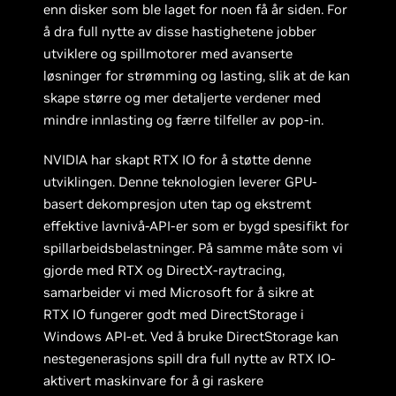
enn disker som ble laget for noen få år siden. For
å dra full nytte av disse hastighetene jobber
utviklere og spillmotorer med avanserte
løsninger for strømming og lasting, slik at de kan
skape større og mer detaljerte verdener med
mindre innlasting og færre tilfeller av pop-in.
NVIDIA har skapt RTX IO for å støtte denne
utviklingen. Denne teknologien leverer GPU-
basert dekompresjon uten tap og ekstremt
effektive lavnivå-API-er som er bygd spesifikt for
spillarbeidsbelastninger. På samme måte som vi
gjorde med RTX og DirectX-raytracing,
samarbeider vi med Microsoft for å sikre at
RTX IO fungerer godt med DirectStorage i
Windows API-et. Ved å bruke DirectStorage kan
nestegenerasjons spill dra full nytte av RTX IO-
aktivert maskinvare for å gi raskere