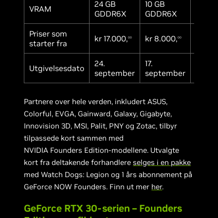
24 GB
10 GB
8 GB
VRAM
GDDR6X
GDDR6X
GDDR
Priser som
kr 17.000,
kr 8.000,
kr 5.7
00
00
starter fra
24.
17.
Tilgje
Utgivelsesdato
september
september
i okto
Partnere over hele verden, inkludert ASUS,
Colorful, EVGA, Gainward, Galaxy, Gigabyte,
Innovision 3D, MSI, Palit, PNY og Zotac, tilbyr
tilpassede kort sammen med
NVIDIA Founders Edition-modellene. Utvalgte
kort fra deltakende forhandlere
selges i en pakke
med Watch Dogs: Legion og 1 års abonnement på
GeForce NOW Founders. Finn ut mer
her
.
GeForce RTX 30-serien – Founders