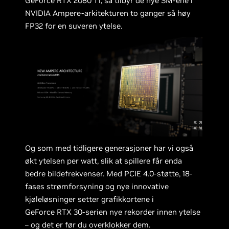
GeForce RTX 2080 Ti, så tilbyr de nye SM-ene i
NVIDIA Ampere-arkitekturen to ganger så høy
FP32 for en suveren ytelse.
Og som med tidligere generasjoner har vi også
økt ytelsen per watt, slik at spillere får enda
bedre bildefrekvenser. Med PCIE 4.0-støtte, 18-
fases strømforsyning og nye innovative
kjøleløsninger setter grafikkortene i
GeForce RTX 30-serien nye rekorder innen ytelse
– og det er før du overklokker dem.