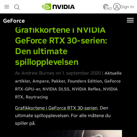
Skip
Sign In
to
NO
main
GeForce
content
Grafikkortene i NVIDIA
GeForce RTX 30-serien:
Den ultimate
spillopplevelsen
Av Andrew Burnes on 1. september 2020 |
Aktuelle
artikler
Ampere
Pakker
Founders Edition
GeForce
RTX-GPU-er
NVIDIA DLSS
NVIDIA Reflex
NVIDIA
RTX
Raytracing
Grafikkortene i GeForce RTX 30-serien
. Den
ultimate spillopplevelsen. For alle måtene du
spiller på.