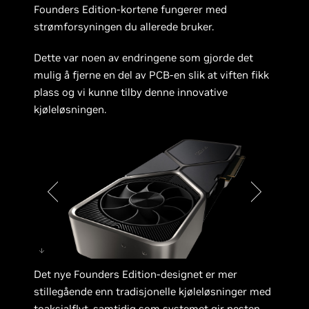
Founders Edition-kortene fungerer med
strømforsyningen du allerede bruker.
Dette var noen av endringene som gjorde det
mulig å fjerne en del av PCB-en slik at viften fikk
plass og vi kunne tilby denne innovative
kjøleløsningen.
GeForce RTX 3080 Founders
Det nye Founders Edition-designet er mer
Edition Photo
stillegående enn tradisjonelle kjøleløsninger med
toaksialflyt, samtidig som systemet gir nesten