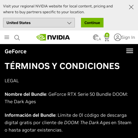
Visit your regional NVIDIA website for local content, pricing and
where to buy partners specific to your location.
Continue
Skip
0
Sign In
to
LA
main
GeForce
content
TÉRMINOS Y CONDICIONES
LEGAL
Nombre del Bundle
: GeForce RTX Serie 50 Bundle DOOM:
The Dark Ages
Información del Bundle
: Límite de 01 código de descarga
digital gratis por cliente de
DOOM: The Dark Ages
en Steam
o hasta agotar existencias.