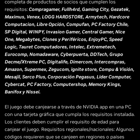
completa de productos de socios que cumplen los
requisitos:
Compragamer, Fullh4rd, Gaming City, Gezatek,
Maximus, Venex, LOGG HARDSTORE, Armytech, Hardcore
Computacion, Libre Opción, Compufan, PC Factory Chile,
SP Digital, WINPY, Invasion Gamer, Central Gamer, Nice
One, Megabytes, Clones y Periféricos, EnjoyPC, Speed
Logic, Tauret Computadores, Intelec, Extremetech,
Eurocomp, Nomadaware, Cyberpuerta, DDTech, Grupo
Decme/Xtreme PC, Digitalife, Dimercom, Intercompras,
Amazon, Supermex, Zegucom, ignite store, Compu & Visión,
Mesajil, Serco Plus, Corporación Pegasus, Lider Computer,
Cybercat, PC Factory, Computershop, Memory Kings,
Banifox y Nissei.
El juego debe canjearse a través de NVIDIA app en una PC
con una tarjeta gráfica que cumpla los requisitos instalada.
Los clientes deben cumplir el requisito de edad para
canjear el juego. Requisitos regionales/nacionales: Algunos
códigos requieren que se canjeen en regiones o países