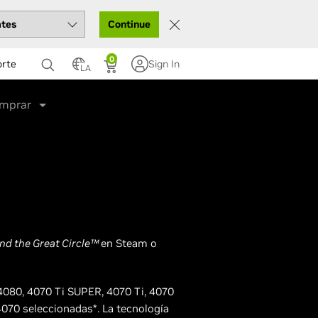
Continue
0
orte
Sign In
LA
mprar
nd the Great Circle™
en Steam o
4080, 4070 Ti SUPER, 4070 Ti, 4070
70 seleccionadas*. La tecnología