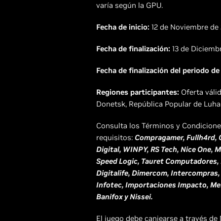
varía según la GPU.
Fecha de inicio:
12 de Noviembre de
Fecha de finalización:
13 de Diciemb
Fecha de finalización del periodo de
Regiones participantes:
Oferta váli
Donetsk, República Popular de Luhans
Consulta los Términos y Condicione
requisitos:
Compragamer, Fullh4rd, 
Digital, WINPY, RS Tech, Nice One,
Speed Logic, Tauret Computadores,
Digitalife, Dimercom, Intercompr
Infotec, Importaciones Impacto, Me
Banifox y Nissei.
El juego debe canjearse a través de 