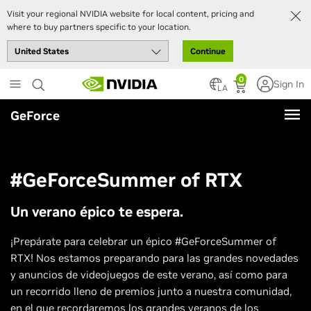
Visit your regional NVIDIA website for local content, pricing and
where to buy partners specific to your location.
Continue
Skip
0
Sign In
to
LA
main
GeForce
content
#GeForceSummer of RTX
Un verano épico te espera.
¡Prepárate para celebrar un épico #GeForceSummer of
RTX! Nos estamos preparando para las grandes novedades
y anuncios de videojuegos de este verano, así como para
un recorrido lleno de premios junto a nuestra comunidad,
en el que recordaremos los grandes veranos de los