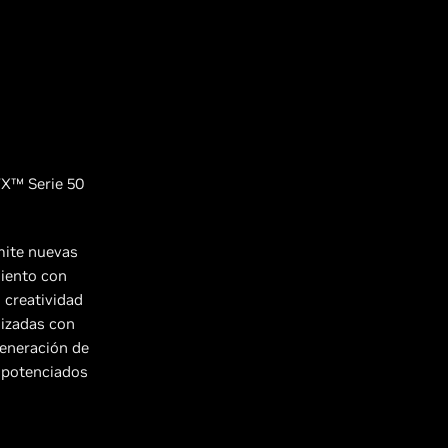
TX™ Serie 50
mite nuevas
miento con
 creatividad
mizadas con
generación de
 potenciados