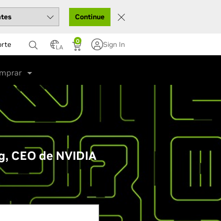
Continue
0
orte
Sign In
LA
mprar
ng, CEO de NVIDIA