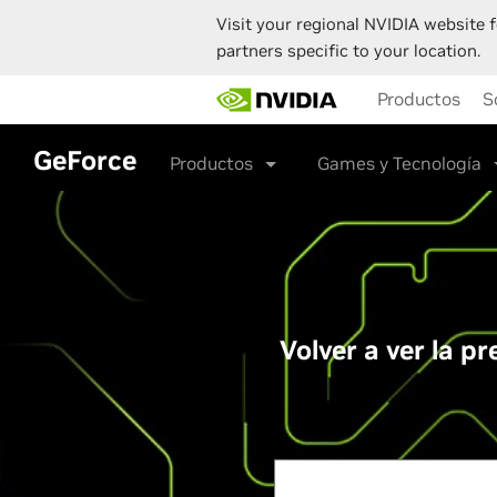
Visit your regional NVIDIA website f
partners specific to your location.
Skip
Productos
S
to
main
content
GeForce
Productos
Games y Tecnología
Volver a ver la 