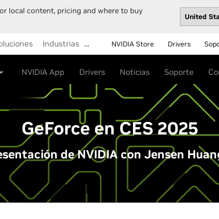
or local content, pricing and where to buy
oluciones
Industrias
…
NVIDIA Store
Drivers
Sop
NVIDIA App
Drivers
Noticias
Soporte
Co
GeForce en CES 2025
presentación de NVIDIA con Jensen Hua