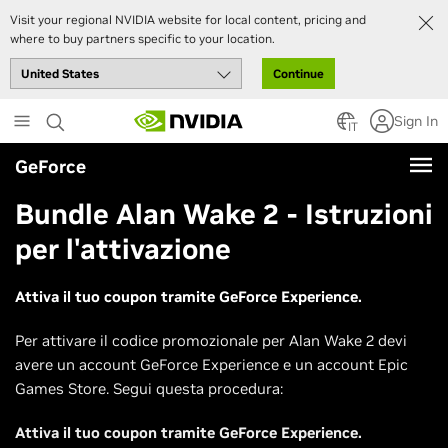
Visit your regional NVIDIA website for local content, pricing and
where to buy partners specific to your location.
Continue
Skip
Sign In
to
IT
main
GeForce
content
Bundle Alan Wake 2 - Istruzioni
per l'attivazione
Attiva il tuo coupon tramite GeForce Experience.
Per attivare il codice promozionale per Alan Wake 2 devi
avere un account GeForce Experience e un account Epic
Games Store. Segui questa procedura:
Attiva il tuo coupon tramite GeForce Experience.