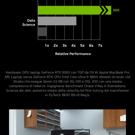
Hardware: GPU laptop GeForce RTX 5060 con TGP da 115 W, Apple MacBook Pro
M5. Laptop senza GeForce RTX: CPU Intel Core Ultra 9 386H. Modelli IA locali: LM
Studio che esegue Qwen 3.5 9B con ISL 100 e OSL 200 con una media
complessiva di token/s. Ingegneria: benchmark Chaos V-Ray 6 Standalone.
Scienza dei dati: aumento medio della velocità nel fine-tuning dei transformer
in PyTorch BERT BS=8 Req/s.