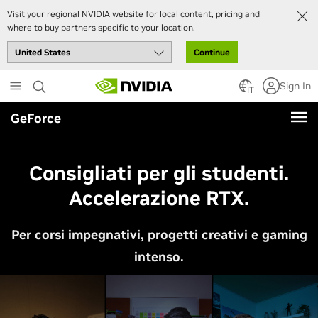
Visit your regional NVIDIA website for local content, pricing and
where to buy partners specific to your location.
Continue
Skip
Sign In
to
IT
main
GeForce
content
Consigliati per gli studenti.
Accelerazione RTX.
Per corsi impegnativi, progetti creativi e gaming
intenso.